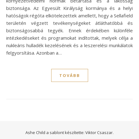
környezetvédelmi normák betartása és a lakosság
biztonsága. Az Egyesült Királyság kormánya és a helyi
hatóságok régóta elkötelezettek amellett, hogy a Sellafield
területén végzett tevékenységeket átláthatóbbá és
biztonságosabbá tegyék. Ennek érdekében különféle
intézkedéseket és programokat indítottak, melyek célja a
nukleáris hulladék kezelésének és a leszerelési munkálatok
felgyorsítása. Azonban a…
TOVÁBB
Ashe Child a sablont készítette:
Viktor Csaszar.