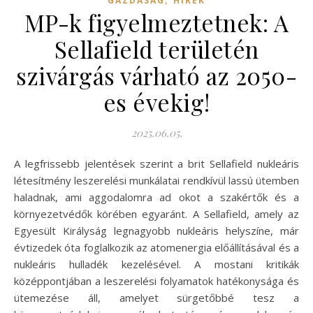
GAZDASÁG
HÍREK
MP-k figyelmeztetnek: A
Sellafield területén
szivárgás várható az 2050-
es évekig!
2025.06.05.
A legfrissebb jelentések szerint a brit Sellafield nukleáris
létesítmény leszerelési munkálatai rendkívül lassú ütemben
haladnak, ami aggodalomra ad okot a szakértők és a
környezetvédők körében egyaránt. A Sellafield, amely az
Egyesült Királyság legnagyobb nukleáris helyszíne, már
évtizedek óta foglalkozik az atomenergia előállításával és a
nukleáris hulladék kezelésével. A mostani kritikák
középpontjában a leszerelési folyamatok hatékonysága és
ütemezése áll, amelyet sürgetőbbé tesz a