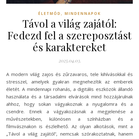
,
ÉLETMÓD
MINDENNAPOK
Távol a világ zajától:
Fedezd fel a szereposztást
és karaktereket
2025.04.03.
A modern világ zajos és zűrzavaros, tele kihívásokkal és
stresszel, amelyek gyakran megnehezítik az emberek
életét. A mindennapi rohanás, a digitális eszközök állandó
használata és a társadalmi elvárások mind hozzájárulnak
ahhoz, hogy sokan vágyakoznak a nyugalomra és a
csendre. Ennek a vágyakozásnak a megjelenése a
művészetekben, különösen a színházban és a
filmvásznakon is észlelhető. Az olyan alkotások, mint a
„Távol a világ zajától”, nemcsak szórakoztatnak, hanem