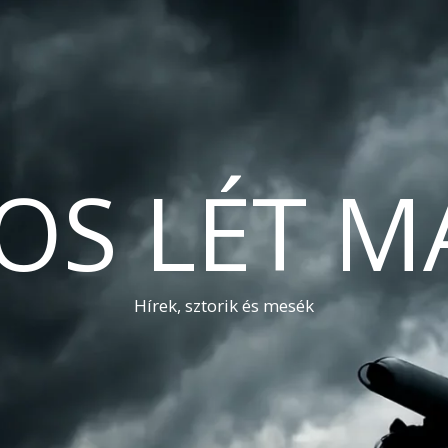
OS LÉT M
Hírek, sztorik és mesék