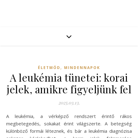
,
ÉLETMÓD
MINDENNAPOK
A leukémia tünetei: korai
jelek, amikre figyeljünk fel
2025.03.13.
A leukémia, a vérképző rendszert érintő rákos
megbetegedés, sokakat érint világszerte. A betegség
különböző formái léteznek, és bár a leukémia diagnózisa