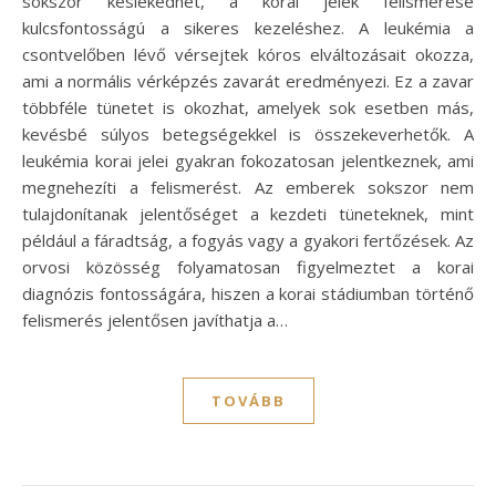
sokszor késlekedhet, a korai jelek felismerése
kulcsfontosságú a sikeres kezeléshez. A leukémia a
csontvelőben lévő vérsejtek kóros elváltozásait okozza,
ami a normális vérképzés zavarát eredményezi. Ez a zavar
többféle tünetet is okozhat, amelyek sok esetben más,
kevésbé súlyos betegségekkel is összekeverhetők. A
leukémia korai jelei gyakran fokozatosan jelentkeznek, ami
megnehezíti a felismerést. Az emberek sokszor nem
tulajdonítanak jelentőséget a kezdeti tüneteknek, mint
például a fáradtság, a fogyás vagy a gyakori fertőzések. Az
orvosi közösség folyamatosan figyelmeztet a korai
diagnózis fontosságára, hiszen a korai stádiumban történő
felismerés jelentősen javíthatja a…
TOVÁBB