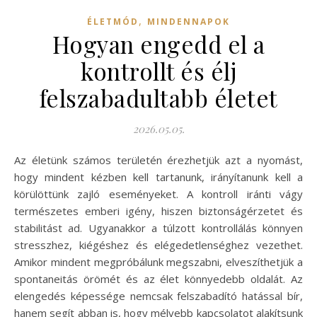
,
ÉLETMÓD
MINDENNAPOK
Hogyan engedd el a
kontrollt és élj
felszabadultabb életet
2026.05.05.
Az életünk számos területén érezhetjük azt a nyomást,
hogy mindent kézben kell tartanunk, irányítanunk kell a
körülöttünk zajló eseményeket. A kontroll iránti vágy
természetes emberi igény, hiszen biztonságérzetet és
stabilitást ad. Ugyanakkor a túlzott kontrollálás könnyen
stresszhez, kiégéshez és elégedetlenséghez vezethet.
Amikor mindent megpróbálunk megszabni, elveszíthetjük a
spontaneitás örömét és az élet könnyedebb oldalát. Az
elengedés képessége nemcsak felszabadító hatással bír,
hanem segít abban is, hogy mélyebb kapcsolatot alakítsunk