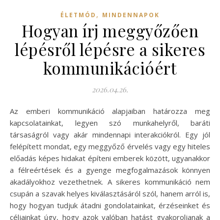
,
ÉLETMÓD
MINDENNAPOK
Hogyan írj meggyőzően
lépésről lépésre a sikeres
kommunikációért
2026.04.26.
Az emberi kommunikáció alapjaiban határozza meg
kapcsolatainkat, legyen szó munkahelyről, baráti
társaságról vagy akár mindennapi interakciókról. Egy jól
felépített mondat, egy meggyőző érvelés vagy egy hiteles
előadás képes hidakat építeni emberek között, ugyanakkor
a félreértések és a gyenge megfogalmazások könnyen
akadályokhoz vezethetnek. A sikeres kommunikáció nem
csupán a szavak helyes kiválasztásáról szól, hanem arról is,
hogy hogyan tudjuk átadni gondolatainkat, érzéseinket és
céljainkat úgy, hogy azok valóban hatást gyakoroljanak a