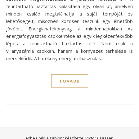
fenntartható háztartás kialakítása egy olyan út, amelyen
minden család megtalálhatja a saját tempóját és
lehetőségeit, miközben közösen teszünk egy élhetőbb
jövőért. Energiahatékonyság a mindennapokban Az
energiafogyasztás csökkentése az egyik legkézenfekvőbb
lépés a fenntartható háztartás felé. Nem csak a
villanyszámla csökken, hanem a környezet terhelése is
mérséklődik. A hatékony energiafelhasználás…
TOVÁBB
Ashe Child a sablont készítette:
Viktor Csaszar.