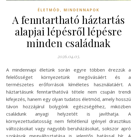
,
ÉLETMÓD
MINDENNAPOK
A fenntartható háztartás
alapjai lépésről lépésre
minden családnak
2026.04.03.
A mindennapi életünk során egyre többen érezzük a
felelősséget környezetünk megóvásáért és a
természetes erőforrások kíméletes használatáért. A
háztartásunk fenntarthatóvá tétele nem csupán trendi
kifejezés, hanem egy olyan tudatos életmód, amely hosszú
távon hozzájárul bolygónk egészségéhez, miközben
családunk anyagi helyzetét is javíthatja. A
környezettudatosság nem feltétlenül igényel drasztikus
változásokat vagy nagyobb beruházásokat, sokszor apró
szokások megváltoztatása is jelentős hatással bír. A