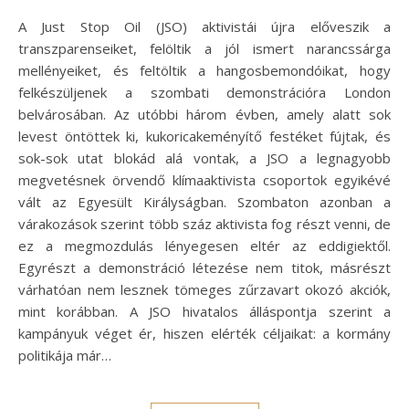
A Just Stop Oil (JSO) aktivistái újra előveszik a
transzparenseiket, felöltik a jól ismert narancssárga
mellényeiket, és feltöltik a hangosbemondóikat, hogy
felkészüljenek a szombati demonstrációra London
belvárosában. Az utóbbi három évben, amely alatt sok
levest öntöttek ki, kukoricakeményítő festéket fújtak, és
sok-sok utat blokád alá vontak, a JSO a legnagyobb
megvetésnek örvendő klímaaktivista csoportok egyikévé
vált az Egyesült Királyságban. Szombaton azonban a
várakozások szerint több száz aktivista fog részt venni, de
ez a megmozdulás lényegesen eltér az eddigiektől.
Egyrészt a demonstráció létezése nem titok, másrészt
várhatóan nem lesznek tömeges zűrzavart okozó akciók,
mint korábban. A JSO hivatalos álláspontja szerint a
kampányuk véget ér, hiszen elérték céljaikat: a kormány
politikája már…