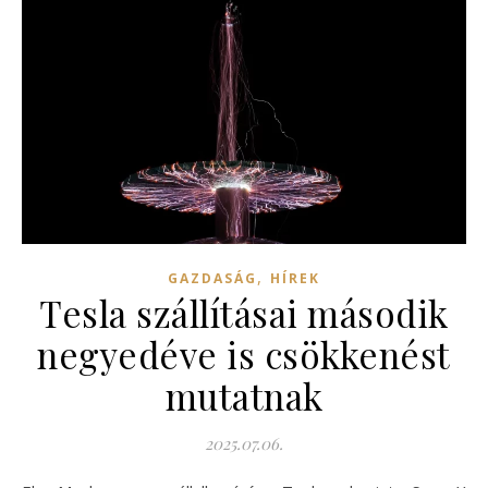
,
GAZDASÁG
HÍREK
Tesla szállításai második
negyedéve is csökkenést
mutatnak
2025.07.06.