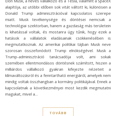
Elon Musk, a neves vállalkozó és a Tesla, valamint a SpaceX
alapítója, az utóbbi időben sok vitát váltott ki, különösen a
Donald Trump adminisztrációval kapcsolatos szerepe
miatt. Musk tevékenysége és döntései nemcsak a
technológiai szektorban, hanem a gazdaság más területein
is kihatással voltak, és mostanra úgy tűnik, hogy ezek a
hatások a vállalatok eladásainak csökkenésében is
megmutatkoznak. Az amerikai politikai tájban Musk neve
szorosan összefonódott Trump elnökségével. Musk a
Trump-adminisztráció tanácsadója volt, ami sokak
szemében ellentmondásos döntésnek számított, hiszen a
milliárdos vállalkozó gyakran kifejezte nézeteit a
klímaváltozásról és a fenntartható energiáról, amelyek nem
mindig voltak összhangban a kormány politikájával. Ennek a
kapcsolatnak a következményei most kezdik megmutatni
magukat, mivel a…
TOVÁBB