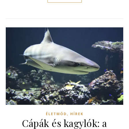
,
ÉLETMÓD
HÍREK
Cápák és kagylók: a