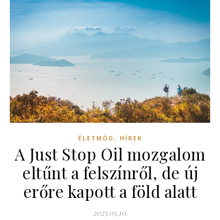
,
ÉLETMÓD
HÍREK
A Just Stop Oil mozgalom
eltűnt a felszínről, de új
erőre kapott a föld alatt
2025.05.10.