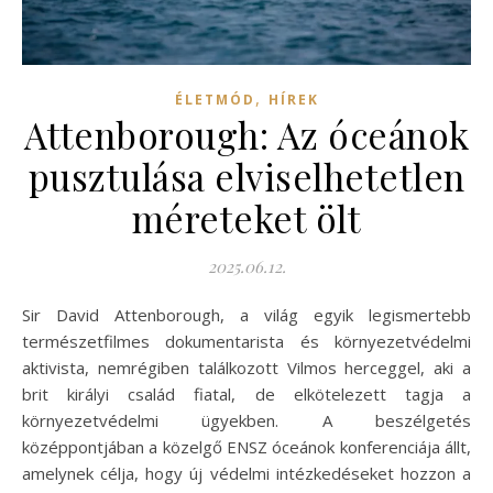
,
ÉLETMÓD
HÍREK
Attenborough: Az óceánok
pusztulása elviselhetetlen
méreteket ölt
2025.06.12.
Sir David Attenborough, a világ egyik legismertebb
természetfilmes dokumentarista és környezetvédelmi
aktivista, nemrégiben találkozott Vilmos herceggel, aki a
brit királyi család fiatal, de elkötelezett tagja a
környezetvédelmi ügyekben. A beszélgetés
középpontjában a közelgő ENSZ óceánok konferenciája állt,
amelynek célja, hogy új védelmi intézkedéseket hozzon a