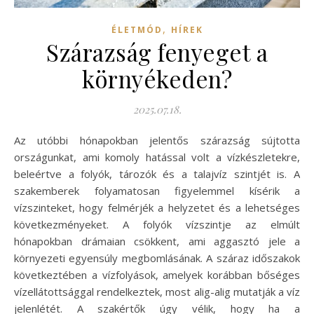
,
ÉLETMÓD
HÍREK
Szárazság fenyeget a
környékeden?
2025.07.18.
Az utóbbi hónapokban jelentős szárazság sújtotta
országunkat, ami komoly hatással volt a vízkészletekre,
beleértve a folyók, tározók és a talajvíz szintjét is. A
szakemberek folyamatosan figyelemmel kísérik a
vízszinteket, hogy felmérjék a helyzetet és a lehetséges
következményeket. A folyók vízszintje az elmúlt
hónapokban drámaian csökkent, ami aggasztó jele a
környezeti egyensúly megbomlásának. A száraz időszakok
következtében a vízfolyások, amelyek korábban bőséges
vízellátottsággal rendelkeztek, most alig-alig mutatják a víz
jelenlétét. A szakértők úgy vélik, hogy ha a