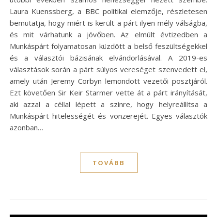
Laura Kuenssberg, a BBC politikai elemzője, részletesen
bemutatja, hogy miért is került a párt ilyen mély válságba,
és mit várhatunk a jövőben. Az elmúlt évtizedben a
Munkáspárt folyamatosan küzdött a belső feszültségekkel
és a választói bázisának elvándorlásával. A 2019-es
választások során a párt súlyos vereséget szenvedett el,
amely után Jeremy Corbyn lemondott vezetői posztjáról.
Ezt követően Sir Keir Starmer vette át a párt irányítását,
aki azzal a céllal lépett a színre, hogy helyreállítsa a
Munkáspárt hitelességét és vonzerejét. Egyes választók
azonban…
TOVÁBB