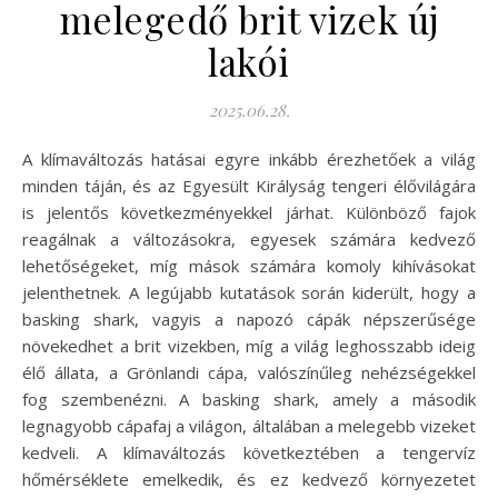
melegedő brit vizek új
lakói
2025.06.28.
A klímaváltozás hatásai egyre inkább érezhetőek a világ
minden táján, és az Egyesült Királyság tengeri élővilágára
is jelentős következményekkel járhat. Különböző fajok
reagálnak a változásokra, egyesek számára kedvező
lehetőségeket, míg mások számára komoly kihívásokat
jelenthetnek. A legújabb kutatások során kiderült, hogy a
basking shark, vagyis a napozó cápák népszerűsége
növekedhet a brit vizekben, míg a világ leghosszabb ideig
élő állata, a Grönlandi cápa, valószínűleg nehézségekkel
fog szembenézni. A basking shark, amely a második
legnagyobb cápafaj a világon, általában a melegebb vizeket
kedveli. A klímaváltozás következtében a tengervíz
hőmérséklete emelkedik, és ez kedvező környezetet