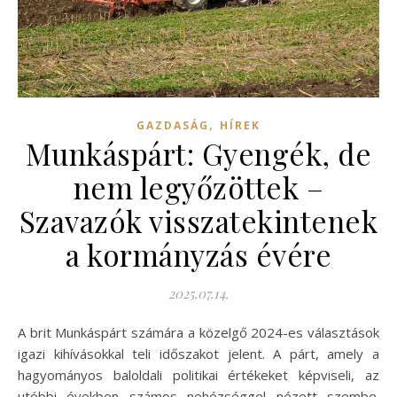
,
GAZDASÁG
HÍREK
Munkáspárt: Gyengék, de
nem legyőzöttek –
Szavazók visszatekintenek
a kormányzás évére
2025.07.14.
A brit Munkáspárt számára a közelgő 2024-es választások
igazi kihívásokkal teli időszakot jelent. A párt, amely a
hagyományos baloldali politikai értékeket képviseli, az
utóbbi években számos nehézséggel nézett szembe.