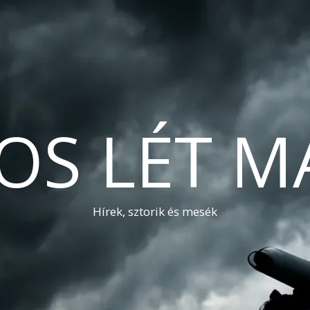
OS LÉT M
Hírek, sztorik és mesék