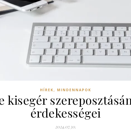
,
HÍREK
MINDENNAPOK
le kisegér szereposztásán
érdekességei
2024.07.30.