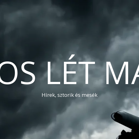
OS LÉT M
Hírek, sztorik és mesék