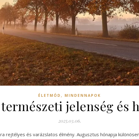
,
ÉLETMÓD
MINDENNAPOK
 természeti jelenség és h
2025.03.06.
ra rejtélyes és varázslatos élmény. Augusztus hónapja különösen 