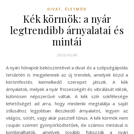
,
DIVAT
ÉLETMÓD
Kék körmök: a nyár
legtrendibb árnyalatai és
mintái
2025.03.16.
A nyári hónapok beköszöntével a divat és a szépségápolás
területén is megjelennek az új trendek, amelyek közül a
körömfestés kiemelkedő szerepet játszik. A kék
árnyalatok, melyek a nyár frissességét és vibrálását idézik,
különösen népszerűvé váltak. A kék szín sokfélesége
lehetőséget ad arra, hogy mindenki megtalálja a saját
stílusához legjobban illeszkedő árnyalatot, legyen az
világos, sötét, vagy akár pasztell tónus. A kék körmök nem
csupán szemet gyönyörködtetőek, de számos mintával is
kombinálhatók, amelyek tovább fokozzák a nyári