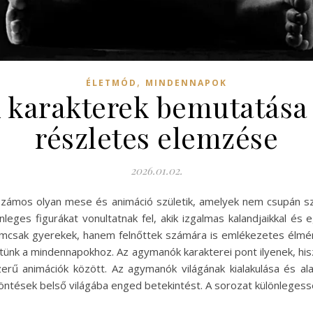
,
ÉLETMÓD
MINDENNAPOK
karakterek bemutatása 
részletes elemzése
2026.01.02.
 számos olyan mese és animáció születik, amelyek nem csupán s
önleges figurákat vonultatnak fel, akik izgalmas kalandjaikkal é
emcsak gyerekek, hanem felnőttek számára is emlékezetes élmén
thetünk a mindennapokhoz. Az agymanók karakterei pont ilyenek, h
zerű animációk között. Az agymanók világának kialakulása és 
ntések belső világába enged betekintést. A sorozat különlegess