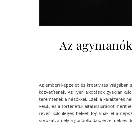
Az agymanók 
Az emberi képzelet és kreativitás világában
közvetítenek. Az ilyen alkotások gyakran kül
teremtenek a nézőkkel. Ezek a karakterek n
velük, és a történetük által inspirációt merí
révén különleges helyet foglalnak el a néps
sorozat, amely a gondolkodás, érzelmek és dö