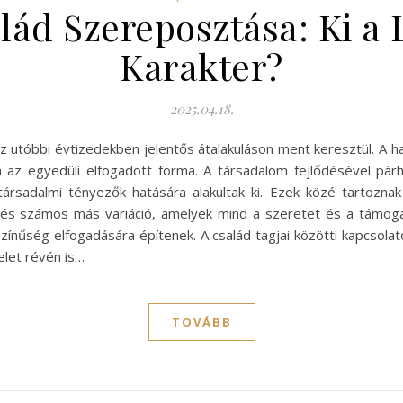
ád Szereposztása: Ki a
Karakter?
2025.04.18.
az utóbbi évtizedekben jelentős átalakuláson ment keresztül. A 
az egyedüli elfogadott forma. A társadalom fejlődésével párh
társadalmi tényezők hatására alakultak ki. Ezek közé tartozna
k, és számos más variáció, amelyek mind a szeretet és a támog
színűség elfogadására építenek. A család tagjai közötti kapcsola
elet révén is…
TOVÁBB