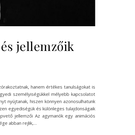
és jellemzőik
zórakoztatnak, hanem értékes tanulságokat is
s egyedi személyiségükkel mélyebb kapcsolatot
yt nyújtanak, hiszen könnyen azonosulhatunk
iszen egyediségük és különleges tulajdonságaik
alapvető jellemzői Az agymanók egy animációs
ége abban rejlik,…