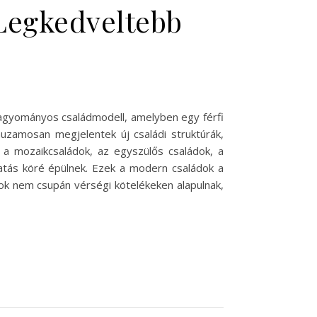
 Legkedveltebb
hagyományos családmodell, amelyben egy férfi
uzamosan megjelentek új családi struktúrák,
k a mozaikcsaládok, az egyszülős családok, a
atás köré épülnek. Ezek a modern családok a
tok nem csupán vérségi kötelékeken alapulnak,