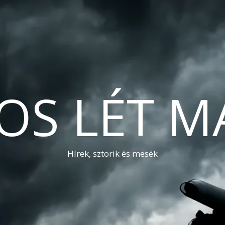
OS LÉT M
Hírek, sztorik és mesék