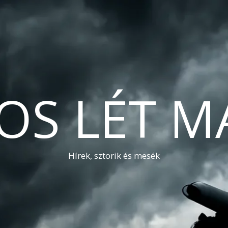
OS LÉT M
Hírek, sztorik és mesék