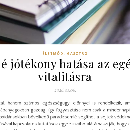
,
ÉLETMÓD
GASZTRO
é jótékony hatása az egé
vitalitásra
2026.01.06.
al, hanem számos egészségügyi előnnyel is rendelkezik, ame
panyagokban gazdag, így fogyasztása nem csak a mindennapi 
tioxidánsokban bővelkedő paradicsomlé segíthet a sejtek véde
sával kapcsolatos kutatások egyre inkább alátámasztják, hogy e