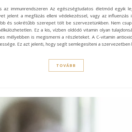
án és az immunrendszeren Az egészségtudatos életmód egyik l
et jelent a megfázás elleni védekezéssel, vagy az influenzás 
tebb és sokrétűbb szerepet tölt be szervezetünkben. Nem cs
külözhetetlen. Ez a kis, vízben oldódó vitamin olyan tulajdons
mélyebben is megismerni a részleteket. A C-vitamin antioxid
essége. Ez azt jelenti, hogy segít semlegesíteni a szervezetbe
TOVÁBB