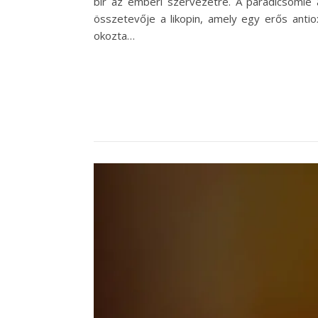
bír az emberi szervezetre. A paradicsomlé
összetevője a likopin, amely egy erős anti
okozta…