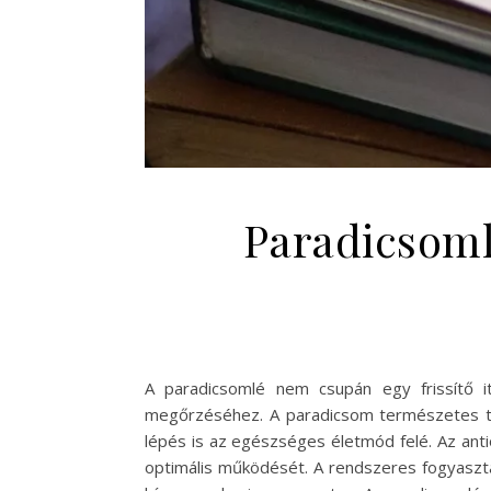
Paradicsoml
A paradicsomlé nem csupán egy frissítő it
megőrzéséhez. A paradicsom természetes tá
lépés is az egészséges életmód felé. Az an
optimális működését. A rendszeres fogyasztá