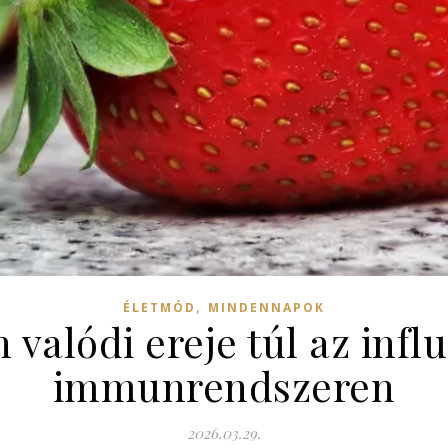
,
ÉLETMÓD
MINDENNAPOK
 valódi ereje túl az infl
immunrendszeren
2026.03.29.