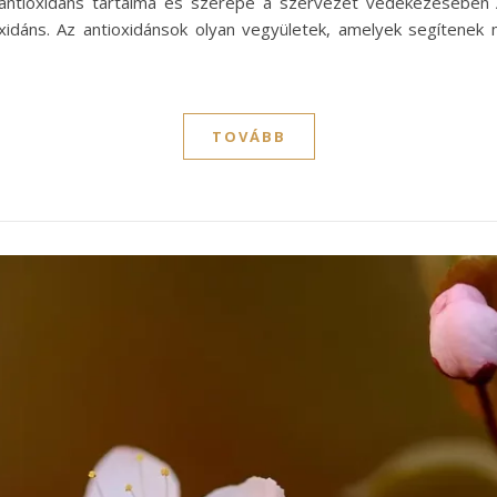
 antioxidáns tartalma és szerepe a szervezet védekezésében 
oxidáns. Az antioxidánsok olyan vegyületek, amelyek segítene
TOVÁBB