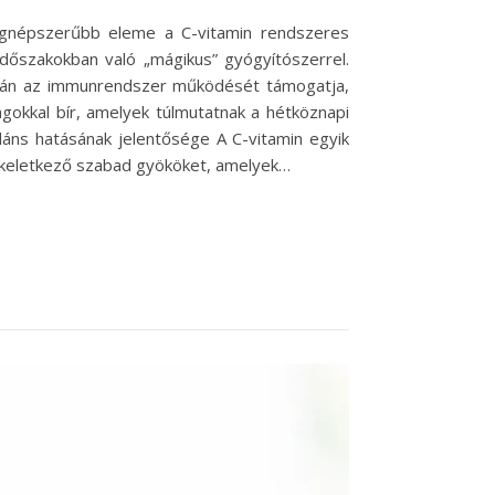
egnépszerűbb eleme a C-vitamin rendszeres
időszakokban való „mágikus” gyógyítószerrel.
upán az immunrendszer működését támogatja,
ágokkal bír, amelyek túlmutatnak a hétköznapi
áns hatásának jelentősége A C-vitamin egyik
n keletkező szabad gyököket, amelyek…