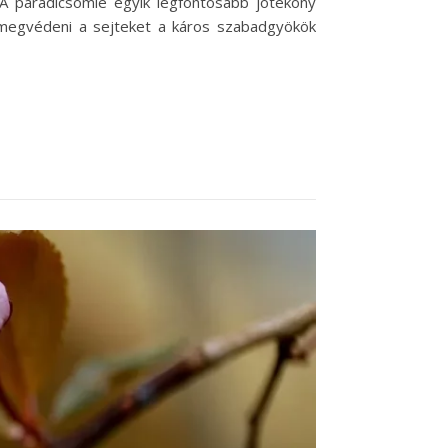
A paradicsomlé egyik legfontosabb jótékony
k megvédeni a sejteket a káros szabadgyökök