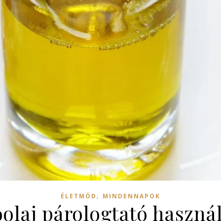
,
ÉLETMÓD
MINDENNAPOK
óolaj párologtató haszná