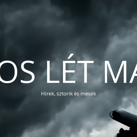
OS LÉT M
Hírek, sztorik és mesék