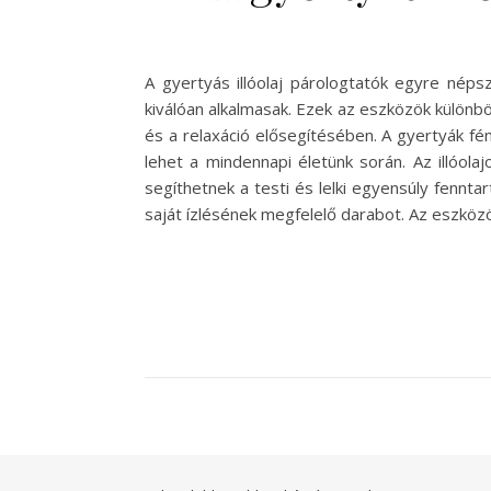
A gyertyás illóolaj párologtatók egyre néps
kiválóan alkalmasak. Ezek az eszközök különb
és a relaxáció elősegítésében. A gyertyák f
lehet a mindennapi életünk során. Az illóol
segíthetnek a testi és lelki egyensúly fennta
saját ízlésének megfelelő darabot. Az eszköz