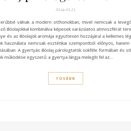
2024.05.23.
zerűbbé válnak a modern otthonokban, mivel nemcsak a levegő 
öző illóolajokkal kombinálva képesek varázslatos atmoszférát te
énye és az illóolajok aromája együttesen hozzájárul a kellemes 
ajok használata nemcsak esztétikai szempontból előnyös, hanem
rtásában. A gyertyás illóolaj párologtatók sokféle formában és st
ök működése egyszerű: a gyertya lángja melegíti fel az…
TOVÁBB