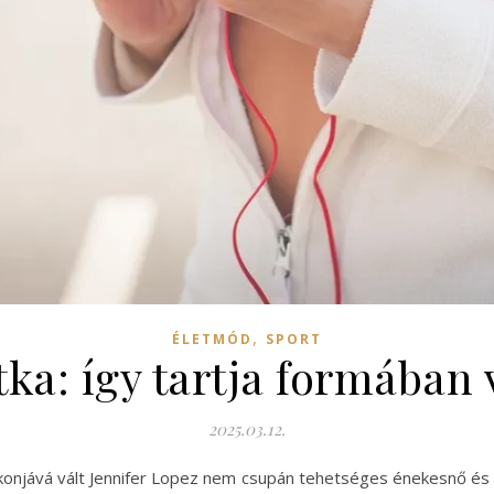
,
ÉLETMÓD
SPORT
tka: így tartja formában
2025.03.12.
 ikonjává vált Jennifer Lopez nem csupán tehetséges énekesnő 