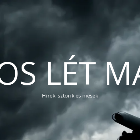
OS LÉT M
Hírek, sztorik és mesék