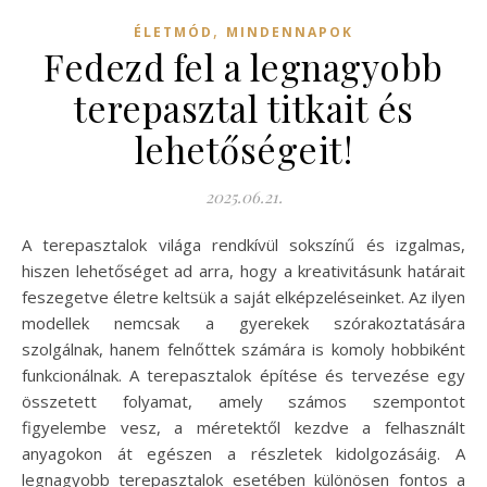
,
ÉLETMÓD
MINDENNAPOK
Fedezd fel a legnagyobb
terepasztal titkait és
lehetőségeit!
2025.06.21.
A terepasztalok világa rendkívül sokszínű és izgalmas,
hiszen lehetőséget ad arra, hogy a kreativitásunk határait
feszegetve életre keltsük a saját elképzeléseinket. Az ilyen
modellek nemcsak a gyerekek szórakoztatására
szolgálnak, hanem felnőttek számára is komoly hobbiként
funkcionálnak. A terepasztalok építése és tervezése egy
összetett folyamat, amely számos szempontot
figyelembe vesz, a méretektől kezdve a felhasznált
anyagokon át egészen a részletek kidolgozásáig. A
legnagyobb terepasztalok esetében különösen fontos a