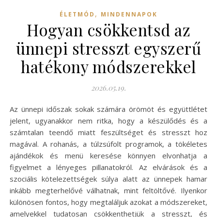
,
ÉLETMÓD
MINDENNAPOK
Hogyan csökkentsd az
ünnepi stresszt egyszerű
hatékony módszerekkel
2026.05.19.
Az ünnepi időszak sokak számára örömöt és együttlétet
jelent, ugyanakkor nem ritka, hogy a készülődés és a
számtalan teendő miatt feszültséget és stresszt hoz
magával. A rohanás, a túlzsúfolt programok, a tökéletes
ajándékok és menü keresése könnyen elvonhatja a
figyelmet a lényeges pillanatokról. Az elvárások és a
szociális kötelezettségek súlya alatt az ünnepek hamar
inkább megterhelővé válhatnak, mint feltöltővé. Ilyenkor
különösen fontos, hogy megtaláljuk azokat a módszereket,
amelyekkel tudatosan csökkenthetjük a stresszt, és