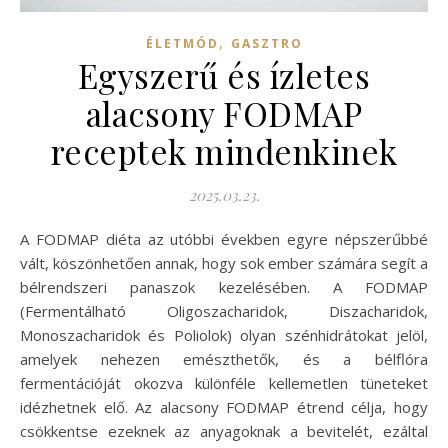
,
ÉLETMÓD
GASZTRO
Egyszerű és ízletes
alacsony FODMAP
receptek mindenkinek
2025.03.23.
A FODMAP diéta az utóbbi években egyre népszerűbbé
vált, köszönhetően annak, hogy sok ember számára segít a
bélrendszeri panaszok kezelésében. A FODMAP
(Fermentálható Oligoszacharidok, Diszacharidok,
Monoszacharidok és Poliolok) olyan szénhidrátokat jelöl,
amelyek nehezen emészthetők, és a bélflóra
fermentációját okozva különféle kellemetlen tüneteket
idézhetnek elő. Az alacsony FODMAP étrend célja, hogy
csökkentse ezeknek az anyagoknak a bevitelét, ezáltal