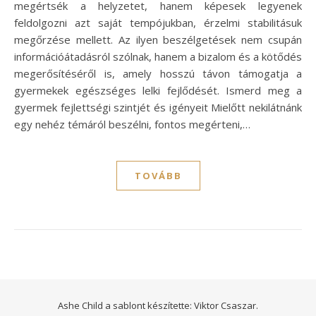
megértsék a helyzetet, hanem képesek legyenek
feldolgozni azt saját tempójukban, érzelmi stabilitásuk
megőrzése mellett. Az ilyen beszélgetések nem csupán
információátadásról szólnak, hanem a bizalom és a kötődés
megerősítéséről is, amely hosszú távon támogatja a
gyermekek egészséges lelki fejlődését. Ismerd meg a
gyermek fejlettségi szintjét és igényeit Mielőtt nekilátnánk
egy nehéz témáról beszélni, fontos megérteni,…
TOVÁBB
Ashe Child a sablont készítette:
Viktor Csaszar.