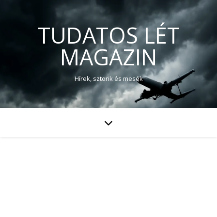
TUDATOS LÉT
MAGAZIN
Hírek, sztorik és mesék