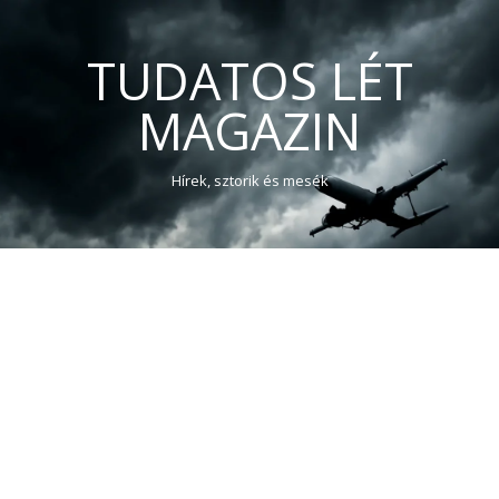
TUDATOS LÉT
MAGAZIN
Hírek, sztorik és mesék