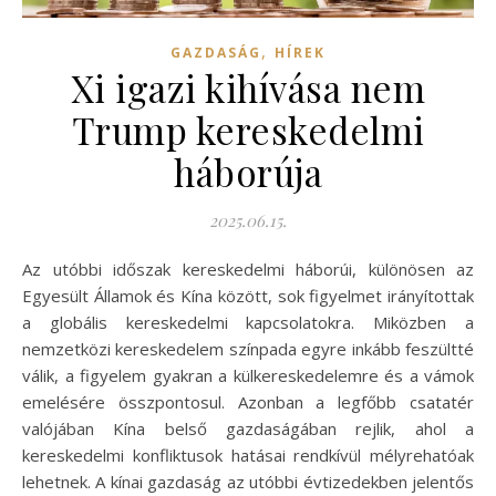
,
GAZDASÁG
HÍREK
Xi igazi kihívása nem
Trump kereskedelmi
háborúja
2025.06.15.
Az utóbbi időszak kereskedelmi háborúi, különösen az
Egyesült Államok és Kína között, sok figyelmet irányítottak
a globális kereskedelmi kapcsolatokra. Miközben a
nemzetközi kereskedelem színpada egyre inkább feszültté
válik, a figyelem gyakran a külkereskedelemre és a vámok
emelésére összpontosul. Azonban a legfőbb csatatér
valójában Kína belső gazdaságában rejlik, ahol a
kereskedelmi konfliktusok hatásai rendkívül mélyrehatóak
lehetnek. A kínai gazdaság az utóbbi évtizedekben jelentős