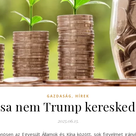
,
GAZDASÁG
HÍREK
vása nem Trump kereske
2025.06.15.
nösen az Egyesült Államok és Kína között, sok figyelmet irányí