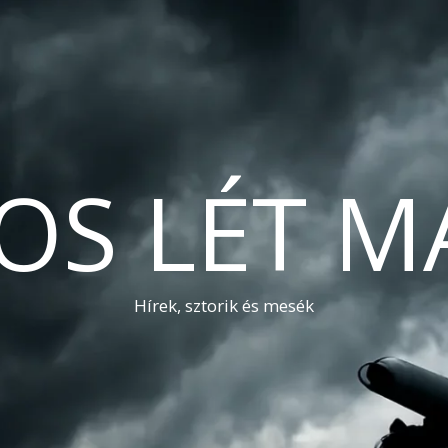
OS LÉT M
Hírek, sztorik és mesék