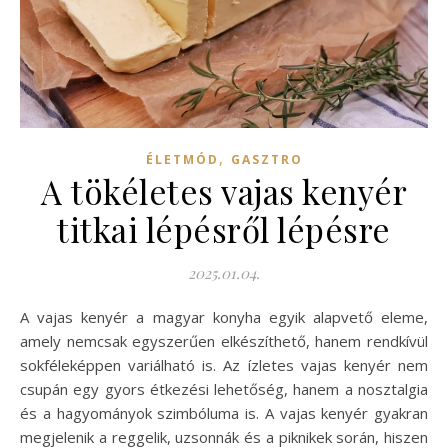
,
ÉLETMÓD
GASZTRO
A tökéletes vajas kenyér
titkai lépésről lépésre
2025.01.04.
A vajas kenyér a magyar konyha egyik alapvető eleme,
amely nemcsak egyszerűen elkészíthető, hanem rendkívül
sokféleképpen variálható is. Az ízletes vajas kenyér nem
csupán egy gyors étkezési lehetőség, hanem a nosztalgia
és a hagyományok szimbóluma is. A vajas kenyér gyakran
megjelenik a reggelik, uzsonnák és a piknikek során, hiszen