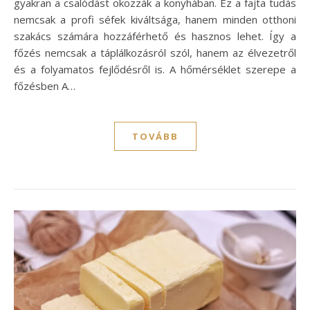
gyakran a csalódást okozzák a konyhában. Ez a fajta tudás
nemcsak a profi séfek kiváltsága, hanem minden otthoni
szakács számára hozzáférhető és hasznos lehet. Így a
főzés nemcsak a táplálkozásról szól, hanem az élvezetről
és a folyamatos fejlődésről is. A hőmérséklet szerepe a
főzésben A…
TOVÁBB