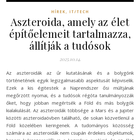
,
HÍREK
IT/TECH
Aszteroida, amely az élet
építőelemeit tartalmazza,
állítják a tudósok
2025.10.14.
Az aszteroidák az űr kutatásának és a bolygónk
történetének egyik legizgalmasabb aspektusát képviselik.
Ezek a kis égitestek a Naprendszer ősi múltjának
megőrzött nyomai, és a tudósok régóta tanulmányozzák
őket, hogy jobban megértsék a Föld és más bolygók
kialakulását. Az aszteroidák többsége a Mars és a Jupiter
közötti aszteroidaövben található, de sokan közvetlenül a
Föld közelében keringenek. A tudományos közösség
számára az aszteroidák nem csupán érdekes objektumok,