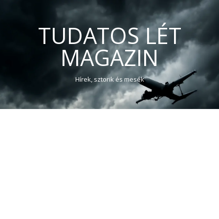
TUDATOS LÉT
MAGAZIN
Hírek, sztorik és mesék