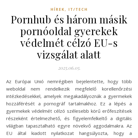
,
HÍREK
IT/TECH
Pornhub és három másik
pornóoldal gyerekek
védelmét célzó EU-s
vizsgálat alatt
2025.06.05.
Az Európai Unió nemrégiben bejelentette, hogy több
weboldal nem rendelkezik megfelelő korellenőrzési
intézkedésekkel, amelyek megakadályoznák a gyermekek
hozzáférését a pornográf tartalmakhoz. Ez a lépés a
gyermekek védelmét célzó szélesebb körű erőfeszítések
részeként értelmezhető, és figyelemfelkeltő a digitális
világban tapasztalható egyre növekvő aggodalmakra. Az
EU által kiadott nyilatkozat hangsúlyozta, hogy a