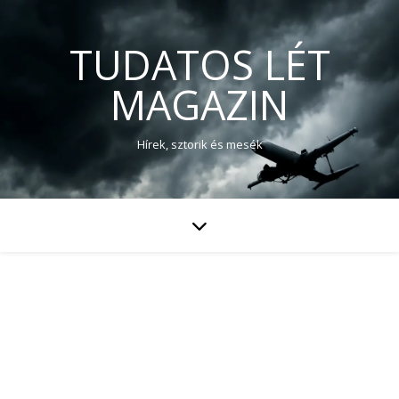
TUDATOS LÉT
MAGAZIN
Hírek, sztorik és mesék