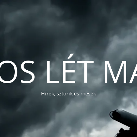
OS LÉT M
Hírek, sztorik és mesék