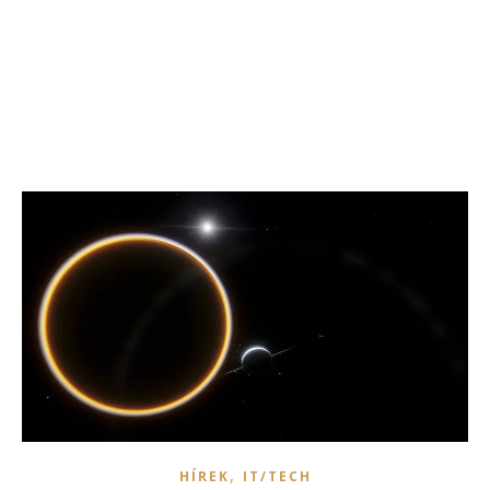
,
HÍREK
IT/TECH