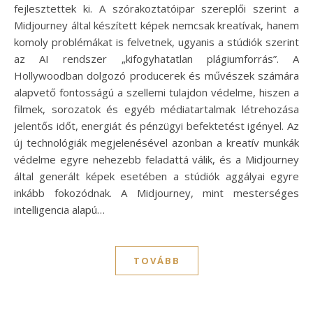
fejlesztettek ki. A szórakoztatóipar szereplői szerint a
Midjourney által készített képek nemcsak kreatívak, hanem
komoly problémákat is felvetnek, ugyanis a stúdiók szerint
az AI rendszer „kifogyhatatlan plágiumforrás”. A
Hollywoodban dolgozó producerek és művészek számára
alapvető fontosságú a szellemi tulajdon védelme, hiszen a
filmek, sorozatok és egyéb médiatartalmak létrehozása
jelentős időt, energiát és pénzügyi befektetést igényel. Az
új technológiák megjelenésével azonban a kreatív munkák
védelme egyre nehezebb feladattá válik, és a Midjourney
által generált képek esetében a stúdiók aggályai egyre
inkább fokozódnak. A Midjourney, mint mesterséges
intelligencia alapú…
TOVÁBB