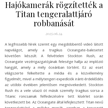
Hajókamerák rögzítették a
Titan tengeralattjáró
robbanását
2025.06.24.
A legfrissebb hírek szerint egy megdöbbentő videó látott
napvilágot, amely a tragikus Oceangate-balesetet
követően készült. A felvételen Stockton Rush, az
Oceangate vezérigazgatójának felesége hallja az implózió
hangját, amely a mély óceánban történt. Ez az eset
világszerte felkeltette a média és a közvélemény
figyelmét, mivel a mélytengeri expedíciók iránti érdeklődés
az utóbbi években jelentősen megnövekedett. Stockton
Rush és a vele utazó öt másik személy tragikus sorsa a
Titanic roncsainak felfedezésére tett kísérlet során
következett be. Az Oceangate által kifejlesztett Titan nevű
tengeralattjáró a mélybe merült, azonban a tervezett