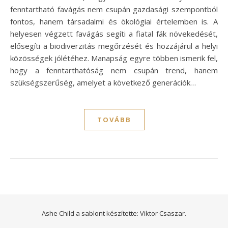
fenntartható favágás nem csupán gazdasági szempontból
fontos, hanem társadalmi és ökológiai értelemben is. A
helyesen végzett favágás segíti a fiatal fák növekedését,
elősegíti a biodiverzitás megőrzését és hozzájárul a helyi
közösségek jólétéhez. Manapság egyre többen ismerik fel,
hogy a fenntarthatóság nem csupán trend, hanem
szükségszerűség, amelyet a következő generációk…
TOVÁBB
Ashe Child a sablont készítette:
Viktor Csaszar.