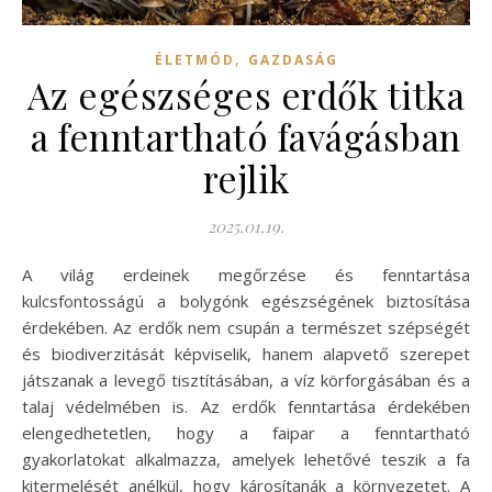
,
ÉLETMÓD
GAZDASÁG
Az egészséges erdők titka
a fenntartható favágásban
rejlik
2025.01.19.
A világ erdeinek megőrzése és fenntartása
kulcsfontosságú a bolygónk egészségének biztosítása
érdekében. Az erdők nem csupán a természet szépségét
és biodiverzitását képviselik, hanem alapvető szerepet
játszanak a levegő tisztításában, a víz körforgásában és a
talaj védelmében is. Az erdők fenntartása érdekében
elengedhetetlen, hogy a faipar a fenntartható
gyakorlatokat alkalmazza, amelyek lehetővé teszik a fa
kitermelését anélkül, hogy károsítanák a környezetet. A