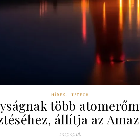
,
HÍREK
IT/TECH
ályságnak több atomerőm
sztéséhez, állítja az Ama
2025.05.18.