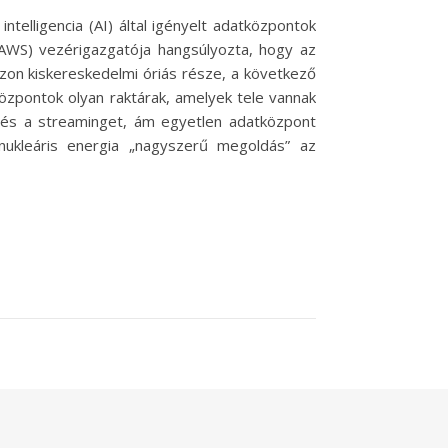
elligencia (AI) által igényelt adatközpontok
(AWS) vezérigazgatója hangsúlyozta, hogy az
zon kiskereskedelmi óriás része, a következő
központok olyan raktárak, amelyek tele vannak
st és a streaminget, ám egyetlen adatközpont
ukleáris energia „nagyszerű megoldás” az