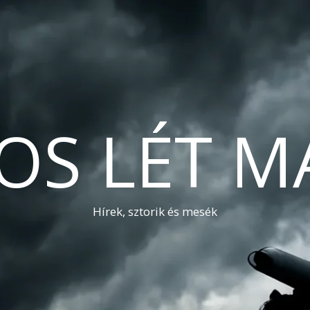
OS LÉT M
Hírek, sztorik és mesék