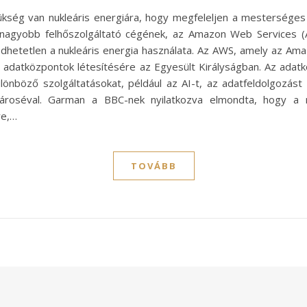
ség van nukleáris energiára, hogy megfeleljen a mesterséges int
egnagyobb felhőszolgáltató cégének, az Amazon Web Services 
dhetetlen a nukleáris energia használata. Az AWS, amely az Ama
új adatközpontok létesítésére az Egyesült Királyságban. Az adat
különböző szolgáltatásokat, például az AI-t, az adatfeldolgozá
ároséval. Garman a BBC-nek nyilatkozva elmondta, hogy a n
re,…
TOVÁBB