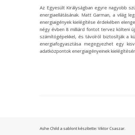
Az Egyesült Királyságban egyre nagyobb szük
energiaellátásának. Matt Garman, a világ l
energiaigények kielégítése érdekében elenge
négy évben 8 milliárd fontot tervez költeni 
számítógépekkel, és távolról biztosítják a 
energiafogyasztása megegyezhet egy kisv
adatközpontok energiaigényeinek kielégítésé
Ashe Child a sablont készítette:
Viktor Csaszar.