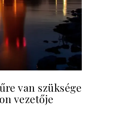
űre van szüksége
zon vezetője