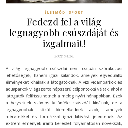
,
ÉLETMÓD
SPORT
Fedezd fel a világ
legnagyobb csúszdáját és
izgalmait!
2025.05.29.
A világ legnagyobb csúszdái nem csupán szórakozási
lehetőségek, hanem igazi kalandok, amelyek egyedülálló
élményeket kínálnak a látogatóknak. A vízi vidámparkok és
aquaparkok világszerte népszerű célpontokká váltak, ahol a
látogatók felfrissülhetnek a meleg nyári hónapokban. Ezek
a helyszínek számos különféle csúszdát kínálnak, de a
legnagyobbak közül kiemelkednek azok, amelyek
méreteikkel és formáikkal igazi kihívást jelentenek. Az
extrém élmények iránti kereslet folyamatosan növekszik,