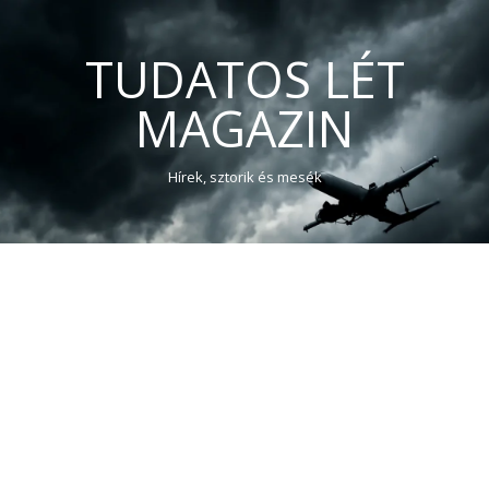
TUDATOS LÉT
MAGAZIN
Hírek, sztorik és mesék