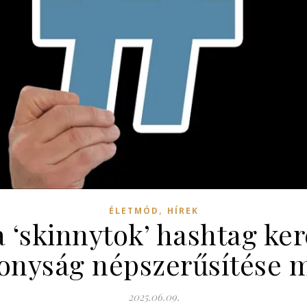
,
ÉLETMÓD
HÍREK
 a ‘skinnytok’ hashtag ke
onyság népszerűsítése m
2025.06.09.