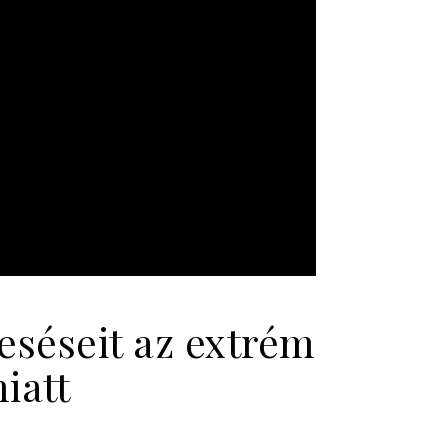
reséseit az extrém
iatt