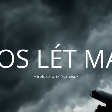
OS LÉT M
Hírek, sztorik és mesék