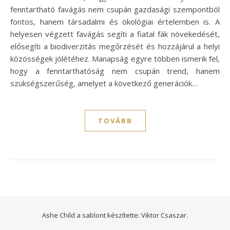
fenntartható favágás nem csupán gazdasági szempontból
fontos, hanem társadalmi és ökológiai értelemben is. A
helyesen végzett favágás segíti a fiatal fák növekedését,
elősegíti a biodiverzitás megőrzését és hozzájárul a helyi
közösségek jólétéhez. Manapság egyre többen ismerik fel,
hogy a fenntarthatóság nem csupán trend, hanem
szükségszerűség, amelyet a következő generációk…
TOVÁBB
Ashe Child a sablont készítette:
Viktor Csaszar.