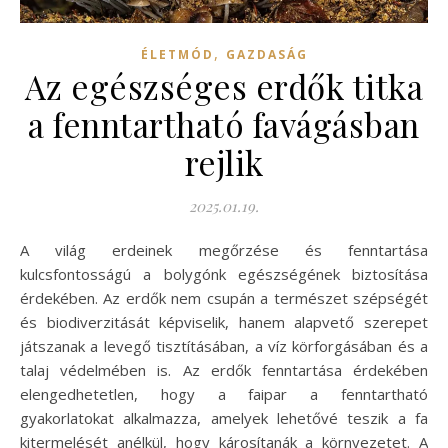
,
ÉLETMÓD
GAZDASÁG
Az egészséges erdők titka
a fenntartható favágásban
rejlik
2025.01.19.
A világ erdeinek megőrzése és fenntartása
kulcsfontosságú a bolygónk egészségének biztosítása
érdekében. Az erdők nem csupán a természet szépségét
és biodiverzitását képviselik, hanem alapvető szerepet
játszanak a levegő tisztításában, a víz körforgásában és a
talaj védelmében is. Az erdők fenntartása érdekében
elengedhetetlen, hogy a faipar a fenntartható
gyakorlatokat alkalmazza, amelyek lehetővé teszik a fa
kitermelését anélkül, hogy károsítanák a környezetet. A