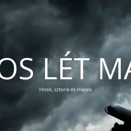
OS LÉT M
Hírek, sztorik és mesék