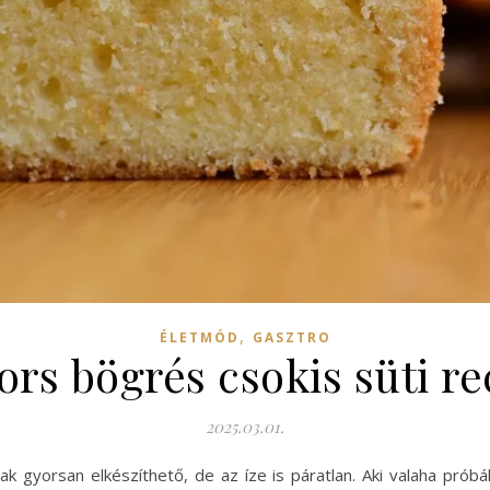
,
ÉLETMÓD
GASZTRO
ors bögrés csokis süti re
2025.03.01.
 gyorsan elkészíthető, de az íze is páratlan. Aki valaha próbált