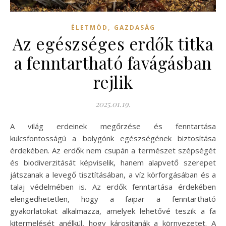
,
ÉLETMÓD
GAZDASÁG
Az egészséges erdők titka
a fenntartható favágásban
rejlik
2025.01.19.
A világ erdeinek megőrzése és fenntartása
kulcsfontosságú a bolygónk egészségének biztosítása
érdekében. Az erdők nem csupán a természet szépségét
és biodiverzitását képviselik, hanem alapvető szerepet
játszanak a levegő tisztításában, a víz körforgásában és a
talaj védelmében is. Az erdők fenntartása érdekében
elengedhetetlen, hogy a faipar a fenntartható
gyakorlatokat alkalmazza, amelyek lehetővé teszik a fa
kitermelését anélkül, hogy károsítanák a környezetet. A