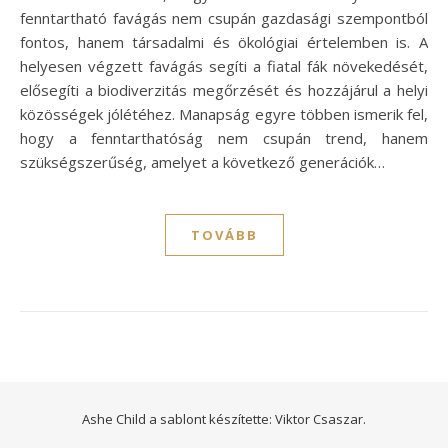
fenntartható favágás nem csupán gazdasági szempontból
fontos, hanem társadalmi és ökológiai értelemben is. A
helyesen végzett favágás segíti a fiatal fák növekedését,
elősegíti a biodiverzitás megőrzését és hozzájárul a helyi
közösségek jólétéhez. Manapság egyre többen ismerik fel,
hogy a fenntarthatóság nem csupán trend, hanem
szükségszerűség, amelyet a következő generációk…
TOVÁBB
Ashe Child a sablont készítette:
Viktor Csaszar.