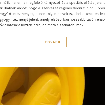
lik, hanem a megfelelő környezet és a speciális ellátás jelen
járulhatnak ahhoz, hogy a szervezet regenerálódni tudjon. Ebb
gyító intézmények, hanem olyan helyek is, ahol a testi és lelk
 gyógyintézményt jelent, amely elsősorban hosszabb távú, rehabi
dők ellátására hozták létre, de mára a szanatóriumok…
TOVÁBB