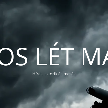
OS LÉT M
Hírek, sztorik és mesék