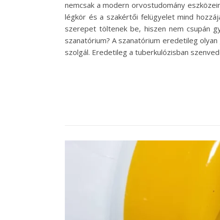
nemcsak a modern orvostudomány eszközein mú
légkör és a szakértői felügyelet mind hozzá
szerepet töltenek be, hiszen nem csupán gyó
szanatórium? A szanatórium eredetileg olyan
szolgál. Eredetileg a tuberkulózisban szenve