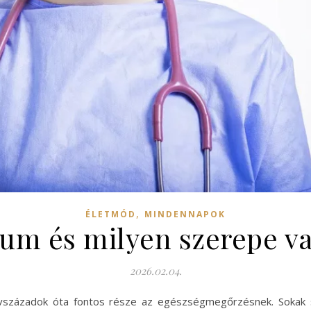
,
ÉLETMÓD
MINDENNAPOK
ium és milyen szerepe v
2026.02.04.
századok óta fontos része az egészségmegőrzésnek. Sokak szám