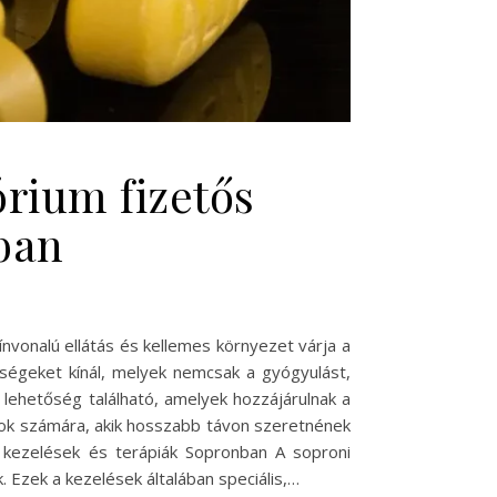
rium fizetős
tban
nvonalú ellátás és kellemes környezet várja a
őségeket kínál, melyek nemcsak a gyógyulást,
a lehetőség található, amelyek hozzájárulnak a
zok számára, akik hosszabb távon szeretnének
ti kezelések és terápiák Sopronban A soproni
 Ezek a kezelések általában speciális,…