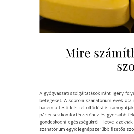
Mire számít
szo
A gyógyászati szolgáltatások iránti igény fo
betegeket. A soproni szanatórium évek óta i
hanem a testi-lelki feltöltődést is támogatjá
páciensek komfortérzetéhez és gyorsabb felé
gondoskodni egészségükről, illetve azoknak 
szanatórium egyik legnépszerűbb fizetős szolg