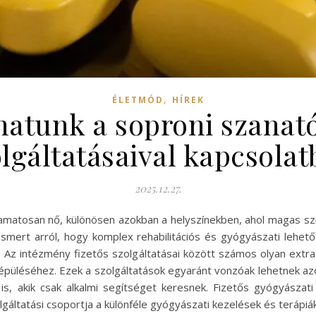
,
ÉLETMÓD
HÍREK
hatunk a soproni szanató
lgáltatásaival kapcsola
2025.12.27.
lyamatosan nő, különösen azokban a helyszínekben, ahol magas szí
smert arról, hogy komplex rehabilitációs és gyógyászati lehet
k. Az intézmény fizetős szolgáltatásai között számos olyan extr
püléséhez. Ezek a szolgáltatások egyaránt vonzóak lehetnek a
is, akik csak alkalmi segítséget keresnek. Fizetős gyógyásza
áltatási csoportja a különféle gyógyászati kezelések és terápiák.