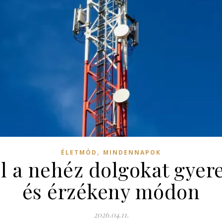
,
ÉLETMÓD
MINDENNAPOK
 a nehéz dolgokat gyer
és érzékeny módon
2026.04.11.