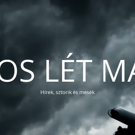
OS LÉT M
Hírek, sztorik és mesék