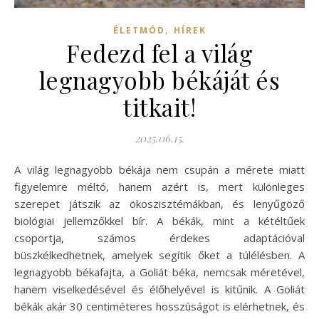
,
ÉLETMÓD
HÍREK
Fedezd fel a világ
legnagyobb békáját és
titkait!
2025.06.15.
A világ legnagyobb békája nem csupán a mérete miatt
figyelemre méltó, hanem azért is, mert különleges
szerepet játszik az ökoszisztémákban, és lenyűgöző
biológiai jellemzőkkel bír. A békák, mint a kétéltűek
csoportja, számos érdekes adaptációval
büszkélkedhetnek, amelyek segítik őket a túlélésben. A
legnagyobb békafajta, a Goliát béka, nemcsak méretével,
hanem viselkedésével és élőhelyével is kitűnik. A Goliát
békák akár 30 centiméteres hosszúságot is elérhetnek, és