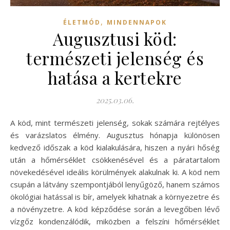
,
ÉLETMÓD
MINDENNAPOK
Augusztusi köd:
természeti jelenség és
hatása a kertekre
2025.03.06.
A köd, mint természeti jelenség, sokak számára rejtélyes
és varázslatos élmény. Augusztus hónapja különösen
kedvező időszak a köd kialakulására, hiszen a nyári hőség
után a hőmérséklet csökkenésével és a páratartalom
növekedésével ideális körülmények alakulnak ki. A köd nem
csupán a látvány szempontjából lenyűgöző, hanem számos
ökológiai hatással is bír, amelyek kihatnak a környezetre és
a növényzetre. A köd képződése során a levegőben lévő
vízgőz kondenzálódik, miközben a felszíni hőmérséklet