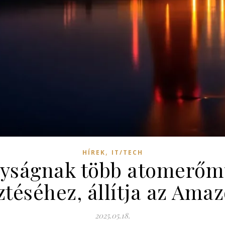
,
HÍREK
IT/TECH
ályságnak több atomerőm
sztéséhez, állítja az Ama
2025.05.18.