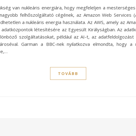
ség van nukleáris energiára, hogy megfeleljen a mesterséges int
egnagyobb felhőszolgáltató cégének, az Amazon Web Services 
dhetetlen a nukleáris energia használata. Az AWS, amely az Ama
új adatközpontok létesítésére az Egyesült Királyságban. Az adat
különböző szolgáltatásokat, például az AI-t, az adatfeldolgozá
ároséval. Garman a BBC-nek nyilatkozva elmondta, hogy a n
re,…
TOVÁBB