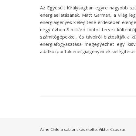
Az Egyesült Királyságban egyre nagyobb szük
energiaellátásának. Matt Garman, a világ l
energiaigények kielégítése érdekében elenge
négy évben 8 milliárd fontot tervez költeni 
számítógépekkel, és távolról biztosítják a 
energiafogyasztása megegyezhet egy kisv
adatközpontok energiaigényeinek kielégítésé
Ashe Child a sablont készítette:
Viktor Csaszar.