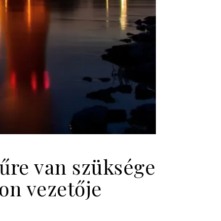
űre van szüksége
zon vezetője