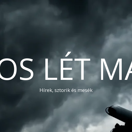
OS LÉT M
Hírek, sztorik és mesék