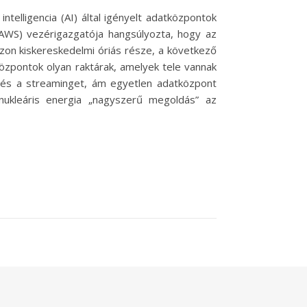
elligencia (AI) által igényelt adatközpontok
(AWS) vezérigazgatója hangsúlyozta, hogy az
zon kiskereskedelmi óriás része, a következő
központok olyan raktárak, amelyek tele vannak
st és a streaminget, ám egyetlen adatközpont
ukleáris energia „nagyszerű megoldás” az