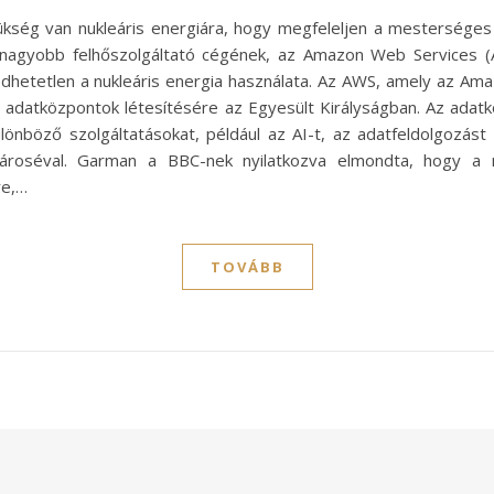
ség van nukleáris energiára, hogy megfeleljen a mesterséges int
egnagyobb felhőszolgáltató cégének, az Amazon Web Services 
dhetetlen a nukleáris energia használata. Az AWS, amely az Ama
új adatközpontok létesítésére az Egyesült Királyságban. Az adat
különböző szolgáltatásokat, például az AI-t, az adatfeldolgozá
ároséval. Garman a BBC-nek nyilatkozva elmondta, hogy a n
re,…
TOVÁBB