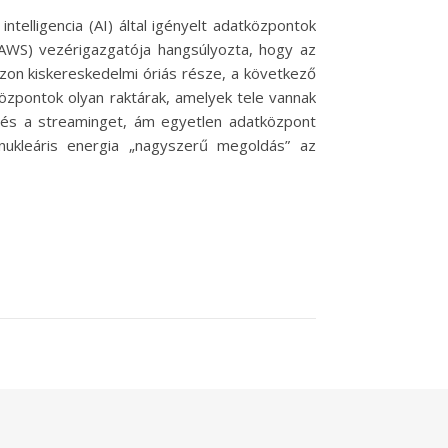
elligencia (AI) által igényelt adatközpontok
(AWS) vezérigazgatója hangsúlyozta, hogy az
zon kiskereskedelmi óriás része, a következő
központok olyan raktárak, amelyek tele vannak
st és a streaminget, ám egyetlen adatközpont
ukleáris energia „nagyszerű megoldás” az