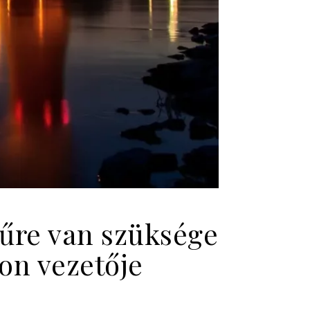
űre van szüksége
zon vezetője