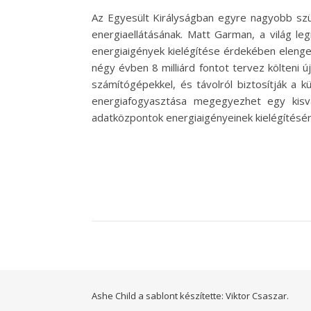
Az Egyesült Királyságban egyre nagyobb szük
energiaellátásának. Matt Garman, a világ l
energiaigények kielégítése érdekében elenge
négy évben 8 milliárd fontot tervez költeni 
számítógépekkel, és távolról biztosítják a 
energiafogyasztása megegyezhet egy kisv
adatközpontok energiaigényeinek kielégítésé
Ashe Child a sablont készítette:
Viktor Csaszar.