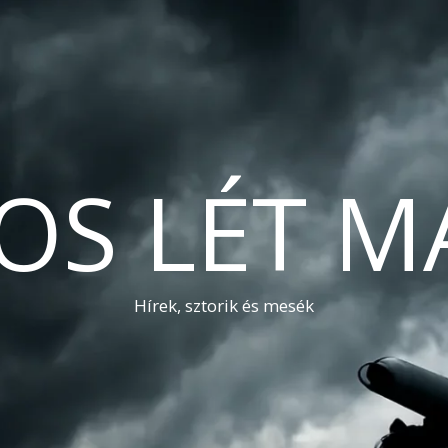
OS LÉT M
Hírek, sztorik és mesék