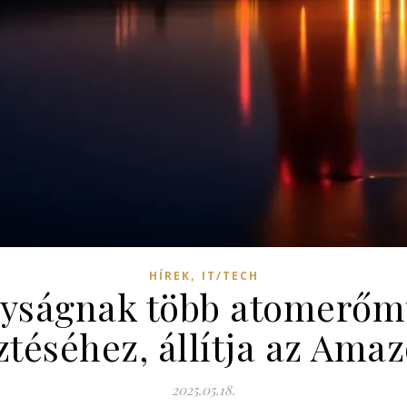
,
HÍREK
IT/TECH
ályságnak több atomerőm
sztéséhez, állítja az Ama
2025.05.18.