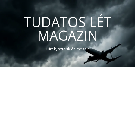
TUDATOS LÉT
MAGAZIN
Hírek, sztorik és mesék