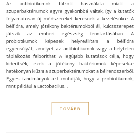
Az antibiotikumok túlzott használata miatt a
szuperbaktériumok egyre gyakoribbá váltak, így a kutatók
folyamatosan új módszereket keresnek a kezelésükre. A
bélflóra, amely jótékony baktériumokból áll, kulcsszerepet
játszik az emberi egészség fenntartásában. A
probiotikumok képesek helyreállítani a bélflóra
egyensúlyát, amelyet az antibiotikumok vagy a helytelen
táplálkozás felboríthat. A legújabb kutatások célja, hogy
kiderítsék, ezek a jótékony baktériumok képesek-e
hatékonyan kiűzni a szuperbaktériumokat a bélrendszerből.
Egyes tanulmányok azt mutatják, hogy a probiotikumok,
mint például a Lactobacillus…
TOVÁBB