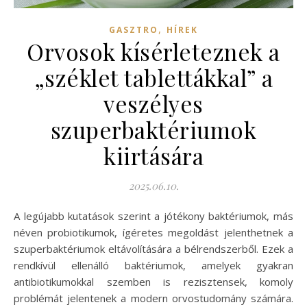
,
GASZTRO
HÍREK
Orvosok kísérleteznek a
„széklet tablettákkal” a
veszélyes
szuperbaktériumok
kiirtására
2025.06.10.
A legújabb kutatások szerint a jótékony baktériumok, más
néven probiotikumok, ígéretes megoldást jelenthetnek a
szuperbaktériumok eltávolítására a bélrendszerből. Ezek a
rendkívül ellenálló baktériumok, amelyek gyakran
antibiotikumokkal szemben is rezisztensek, komoly
problémát jelentenek a modern orvostudomány számára.