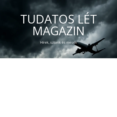
TUDATOS LÉT
MAGAZIN
Hírek, sztorik és mesék