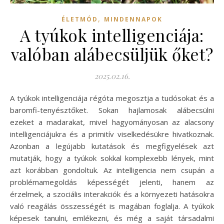
,
ÉLETMÓD
MINDENNAPOK
A tyúkok intelligenciája:
valóban alábecsüljük őket?
2025.02.16.
A tyúkok intelligenciája régóta megosztja a tudósokat és a
baromfi-tenyésztőket. Sokan hajlamosak alábecsülni
ezeket a madarakat, mivel hagyományosan az alacsony
intelligenciájukra és a primitív viselkedésükre hivatkoznak.
Azonban a legújabb kutatások és megfigyelések azt
mutatják, hogy a tyúkok sokkal komplexebb lények, mint
azt korábban gondoltuk. Az intelligencia nem csupán a
problémamegoldás képességét jelenti, hanem az
érzelmek, a szociális interakciók és a környezeti hatásokra
való reagálás összességét is magában foglalja. A tyúkok
képesek tanulni, emlékezni, és még a saját társadalmi