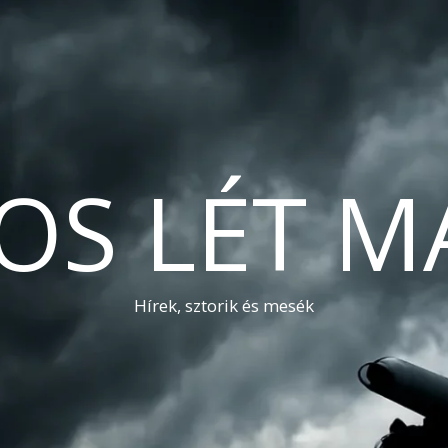
OS LÉT M
Hírek, sztorik és mesék