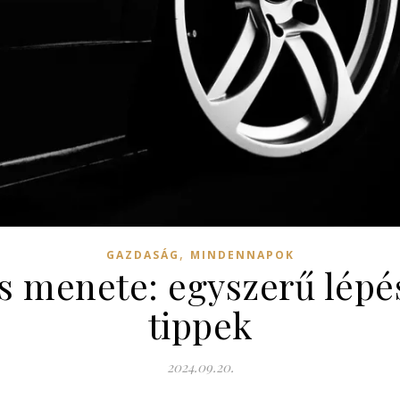
,
GAZDASÁG
MINDENNAPOK
ás menete: egyszerű lép
tippek
2024.09.20.