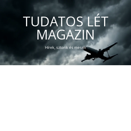
TUDATOS LÉT
MAGAZIN
Hírek, sztorik és mesék