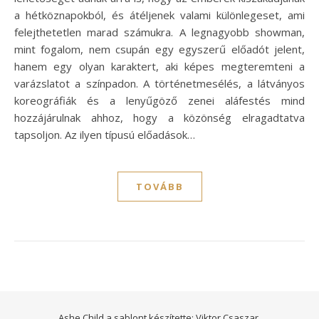
a hétköznapokból, és átéljenek valami különlegeset, ami
felejthetetlen marad számukra. A legnagyobb showman,
mint fogalom, nem csupán egy egyszerű előadót jelent,
hanem egy olyan karaktert, aki képes megteremteni a
varázslatot a színpadon. A történetmesélés, a látványos
koreográfiák és a lenyűgöző zenei aláfestés mind
hozzájárulnak ahhoz, hogy a közönség elragadtatva
tapsoljon. Az ilyen típusú előadások…
TOVÁBB
Ashe Child a sablont készítette:
Viktor Csaszar.