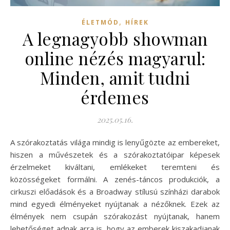
,
ÉLETMÓD
HÍREK
A legnagyobb showman
online nézés magyarul:
Minden, amit tudni
érdemes
2025.05.16.
A szórakoztatás világa mindig is lenyűgözte az embereket,
hiszen a művészetek és a szórakoztatóipar képesek
érzelmeket kiváltani, emlékeket teremteni és
közösségeket formálni. A zenés-táncos produkciók, a
cirkuszi előadások és a Broadway stílusú színházi darabok
mind egyedi élményeket nyújtanak a nézőknek. Ezek az
élmények nem csupán szórakozást nyújtanak, hanem
lehetőséget adnak arra is, hogy az emberek kiszakadjanak