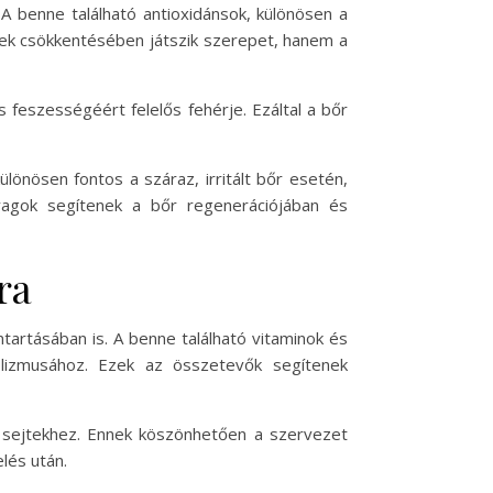
 benne található antioxidánsok, különösen a
nek csökkentésében játszik szerepet, hanem a
feszességéért felelős fehérje. Ezáltal a bőr
ülönösen fontos a száraz, irritált bőr esetén,
agok segítenek a bőr regenerációjában és
ra
artásában is. A benne található vitaminok és
olizmusához. Ezek az összetevők segítenek
 a sejtekhez. Ennek köszönhetően a szervezet
lés után.