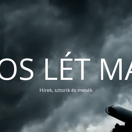
OS LÉT M
Hírek, sztorik és mesék