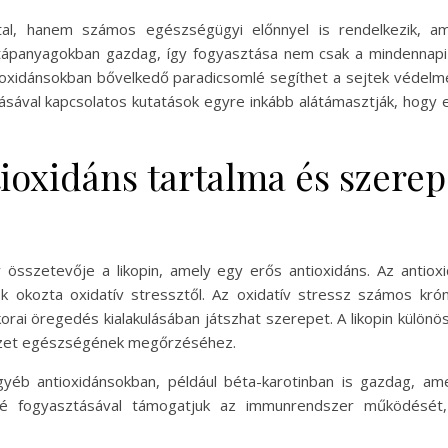
al, hanem számos egészségügyi előnnyel is rendelkezik, ame
panyagokban gazdag, így fogyasztása nem csak a mindennapi 
tioxidánsokban bővelkedő paradicsomlé segíthet a sejtek véde
sával kapcsolatos kutatások egyre inkább alátámasztják, hogy e
ioxidáns tartalma és szerep
 összetevője a likopin, amely egy erős antioxidáns. Az antiox
okozta oxidatív stressztől. Az oxidatív stressz számos krón
i öregedés kialakulásában játszhat szerepet. A likopin külön
rvezet egészségének megőrzéséhez.
gyéb antioxidánsokban, például béta-karotinban is gazdag, am
lé fogyasztásával támogatjuk az immunrendszer működését, 