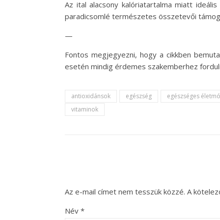
Az ital alacsony kalóriatartalma miatt ideál
paradicsomlé természetes összetevői támogat
—
Fontos megjegyezni, hogy a cikkben bemutato
esetén mindig érdemes szakemberhez forduln
antioxidánsok
egészség
egészséges életm
vitaminok
Az e-mail címet nem tesszük közzé.
A kötele
Név
*