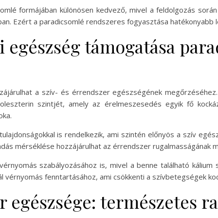
csomlé formájában különösen kedvező, mivel a feldolgozás során 
an. Ezért a paradicsomlé rendszeres fogyasztása hatékonyabb l
ri egészség támogatása par
zájárulhat a szív- és érrendszer egészségének megőrzéséhez. 
oleszterin szintjét, amely az érelmeszesedés egyik fő kock
oka.
ulajdonságokkal is rendelkezik, ami szintén előnyös a szív egés
ulladás mérséklése hozzájárulhat az érrendszer rugalmasságának
érnyomás szabályozásához is, mivel a benne található kálium se
ál vérnyomás fenntartásához, ami csökkenti a szívbetegségek koc
r egészsége: természetes r