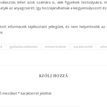
is választás lehet azok számára is, akik figyelnek testsúlyukra
ják az anyagcserét, így hozzájárulhatnak a kiegyensúlyozott é
tt információk tájékoztató jellegűek, és nem helyettesítik a
i.
ód
gyulladáscsökkentés
immunrendszer
paradicsomlé
szív
SZÓLJ HOZZÁ
ző mezőket
*
karakterrel jelöltük