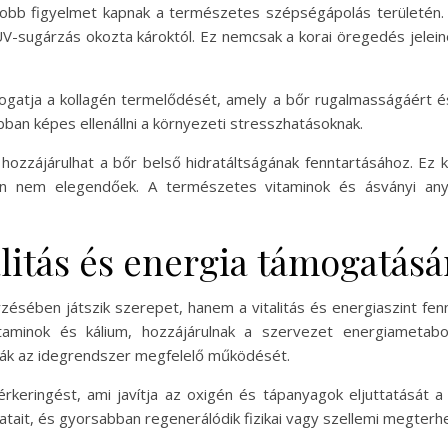
obb figyelmet kapnak a természetes szépségápolás területén. A
 UV-sugárzás okozta károktól. Ez nemcsak a korai öregedés jelei
atja a kollagén termelődését, amely a bőr rugalmasságáért és 
ban képes ellenállni a környezeti stresszhatásoknak.
hozzájárulhat a bőr belső hidratáltságának fenntartásához. Ez k
an nem elegendőek. A természetes vitaminok és ásványi any
litás és energia támogatásá
ében játszik szerepet, hanem a vitalitás és energiaszint fennt
vitaminok és kálium, hozzájárulnak a szervezet energiametab
ják az idegrendszer megfelelő működését.
rkeringést, ami javítja az oxigén és tápanyagok eljuttatását
tait, és gyorsabban regenerálódik fizikai vagy szellemi megterhe