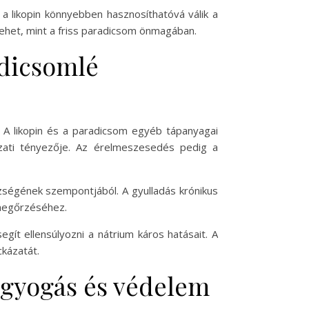
a likopin könnyebben hasznosíthatóvá válik a
ehet, mint a friss paradicsom önmagában.
adicsomlé
A likopin és a paradicsom egyéb tápanyagai
ázati tényezője. Az érelmeszesedés pedig a
zségének szempontjából. A gyulladás krónikus
 megőrzéséhez.
gít ellensúlyozni a nátrium káros hatásait. A
kázatát.
agyogás és védelem