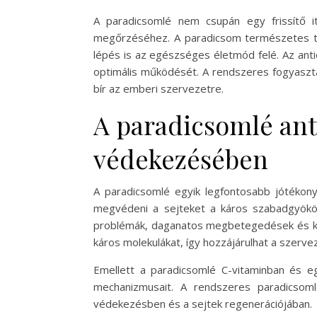
A paradicsomlé nem csupán egy frissítő it
megőrzéséhez. A paradicsom természetes tá
lépés is az egészséges életmód felé. Az an
optimális működését. A rendszeres fogyasztá
bír az emberi szervezetre.
A paradicsomlé ant
védekezésében
A paradicsomlé egyik legfontosabb jótékony
megvédeni a sejteket a káros szabadgyökök 
problémák, daganatos megbetegedések és kora
káros molekulákat, így hozzájárulhat a sze
Emellett a paradicsomlé C-vitaminban és e
mechanizmusait. A rendszeres paradicsom
védekezésben és a sejtek regenerációjában.