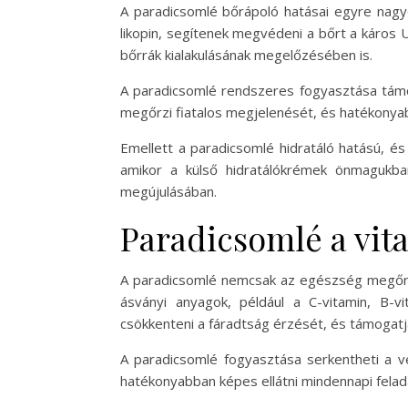
A paradicsomlé bőrápoló hatásai egyre nagy
likopin, segítenek megvédeni a bőrt a káros
bőrrák kialakulásának megelőzésében is.
A paradicsomlé rendszeres fogyasztása támog
megőrzi fiatalos megjelenését, és hatékonyab
Emellett a paradicsomlé hidratáló hatású, és 
amikor a külső hidratálókrémek önmagukb
megújulásában.
Paradicsomlé a vita
A paradicsomlé nemcsak az egészség megőrzés
ásványi anyagok, például a C-vitamin, B-
csökkenteni a fáradtság érzését, és támogat
A paradicsomlé fogyasztása serkentheti a vé
hatékonyabban képes ellátni mindennapi felada