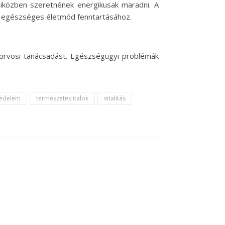
, miközben szeretnének energikusak maradni. A
s egészséges életmód fenntartásához.
z orvosi tanácsadást. Egészségügyi problémák
védelem
természetes italok
vitalitás