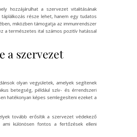
ly hozzájárulhat a szervezet vitalitásának
táplálkozás része lehet, hanem egy tudatos
lmében, miközben támogatja az immunrendszer
z a természetes ital számos pozitív hatással
e a szervezet
idánsok olyan vegyületek, amelyek segítenek
ikus betegség, például szív- és érrendszeri
ösen hatékonyan képes semlegesíteni ezeket a
elyek tovább erősítik a szervezet védekező
ami különösen fontos a fertőzések elleni