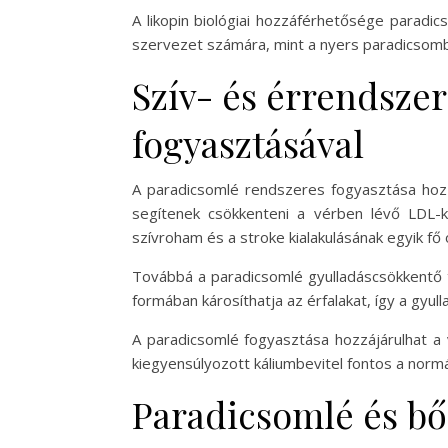
A likopin biológiai hozzáférhetősége paradi
szervezet számára, mint a nyers paradicsomb
Szív- és érrendsze
fogyasztásával
A paradicsomlé rendszeres fogyasztása hoz
segítenek csökkenteni a vérben lévő LDL-k
szívroham és a stroke kialakulásának egyik fő 
Továbbá a paradicsomlé gyulladáscsökkentő t
formában károsíthatja az érfalakat, így a gy
A paradicsomlé fogyasztása hozzájárulhat a v
kiegyensúlyozott káliumbevitel fontos a norm
Paradicsomlé és bő