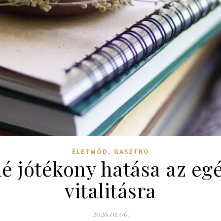
,
ÉLETMÓD
GASZTRO
é jótékony hatása az egé
vitalitásra
2026.01.06.