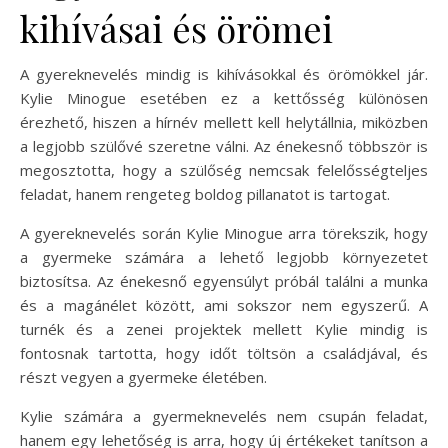
kihívásai és örömei
A gyereknevelés mindig is kihívásokkal és örömökkel jár.
Kylie Minogue esetében ez a kettősség különösen
érezhető, hiszen a hírnév mellett kell helytállnia, miközben
a legjobb szülővé szeretne válni. Az énekesnő többször is
megosztotta, hogy a szülőség nemcsak felelősségteljes
feladat, hanem rengeteg boldog pillanatot is tartogat.
A gyereknevelés során Kylie Minogue arra törekszik, hogy
a gyermeke számára a lehető legjobb környezetet
biztosítsa. Az énekesnő egyensúlyt próbál találni a munka
és a magánélet között, ami sokszor nem egyszerű. A
turnék és a zenei projektek mellett Kylie mindig is
fontosnak tartotta, hogy időt töltsön a családjával, és
részt vegyen a gyermeke életében.
Kylie számára a gyermeknevelés nem csupán feladat,
hanem egy lehetőség is arra, hogy új értékeket tanítson a