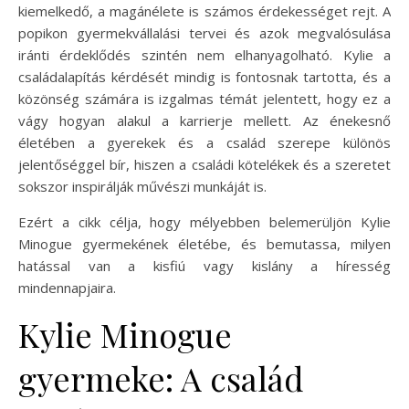
kiemelkedő, a magánélete is számos érdekességet rejt. A
popikon gyermekvállalási tervei és azok megvalósulása
iránti érdeklődés szintén nem elhanyagolható. Kylie a
családalapítás kérdését mindig is fontosnak tartotta, és a
közönség számára is izgalmas témát jelentett, hogy ez a
vágy hogyan alakul a karrierje mellett. Az énekesnő
életében a gyerekek és a család szerepe különös
jelentőséggel bír, hiszen a családi kötelékek és a szeretet
sokszor inspirálják művészi munkáját is.
Ezért a cikk célja, hogy mélyebben belemerüljön Kylie
Minogue gyermekének életébe, és bemutassa, milyen
hatással van a kisfiú vagy kislány a híresség
mindennapjaira.
Kylie Minogue
gyermeke: A család