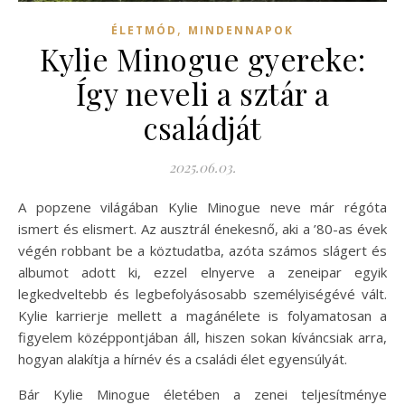
,
ÉLETMÓD
MINDENNAPOK
Kylie Minogue gyereke:
Így neveli a sztár a
családját
2025.06.03.
A popzene világában Kylie Minogue neve már régóta
ismert és elismert. Az ausztrál énekesnő, aki a ’80-as évek
végén robbant be a köztudatba, azóta számos slágert és
albumot adott ki, ezzel elnyerve a zeneipar egyik
legkedveltebb és legbefolyásosabb személyiségévé vált.
Kylie karrierje mellett a magánélete is folyamatosan a
figyelem középpontjában áll, hiszen sokan kíváncsiak arra,
hogyan alakítja a hírnév és a családi élet egyensúlyát.
Bár Kylie Minogue életében a zenei teljesítménye