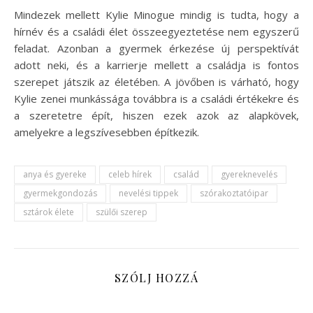
Mindezek mellett Kylie Minogue mindig is tudta, hogy a
hírnév és a családi élet összeegyeztetése nem egyszerű
feladat. Azonban a gyermek érkezése új perspektívát
adott neki, és a karrierje mellett a családja is fontos
szerepet játszik az életében. A jövőben is várható, hogy
Kylie zenei munkássága továbbra is a családi értékekre és
a szeretetre épít, hiszen ezek azok az alapkövek,
amelyekre a legszívesebben építkezik.
anya és gyereke
celeb hírek
család
gyereknevelés
gyermekgondozás
nevelési tippek
szórakoztatóipar
sztárok élete
szülői szerep
SZÓLJ HOZZÁ