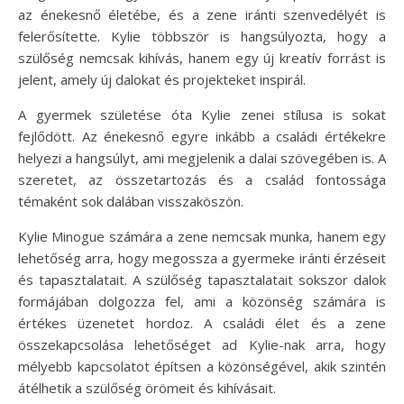
az énekesnő életébe, és a zene iránti szenvedélyét is
felerősítette. Kylie többször is hangsúlyozta, hogy a
szülőség nemcsak kihívás, hanem egy új kreatív forrást is
jelent, amely új dalokat és projekteket inspirál.
A gyermek születése óta Kylie zenei stílusa is sokat
fejlődött. Az énekesnő egyre inkább a családi értékekre
helyezi a hangsúlyt, ami megjelenik a dalai szövegében is. A
szeretet, az összetartozás és a család fontossága
témaként sok dalában visszaköszön.
Kylie Minogue számára a zene nemcsak munka, hanem egy
lehetőség arra, hogy megossza a gyermeke iránti érzéseit
és tapasztalatait. A szülőség tapasztalatait sokszor dalok
formájában dolgozza fel, ami a közönség számára is
értékes üzenetet hordoz. A családi élet és a zene
összekapcsolása lehetőséget ad Kylie-nak arra, hogy
mélyebb kapcsolatot építsen a közönségével, akik szintén
átélhetik a szülőség örömeit és kihívásait.