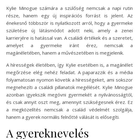
Kylie Minogue számára a szülőség nemcsak a napi rutin
része, hanem egy új inspirációs forrást is jelent. Az
énekesnő többször is nyilatkozott arról, hogy a gyermeke
születése új látásmódot adott neki, amely a zenei
karrierjére is hatással van. A családi értékek és a szeretet,
amelyet a gyermeke iránt érez, nemcsak a
magánéletében, hanem a művészetében is megjelenik.
A hírességek életében, így Kylie esetében is, a magánélet
megőrzése elég nehéz feladat. A paparazzik és a média
folyamatosan nyomon követik a hírességeket, ami sokszor
megnehezíti a családi pillanatok megélését. Kylie Minogue
azonban igyekszik megóvni gyermekét a nyilvánosságtól,
és csak annyit oszt meg, amennyit szükségesnek érez. Ez
a megközelítés nemcsak a család védelmét szolgálja,
hanem a gyerek normális felnőtté válását is elősegíti.
A gyereknevelés