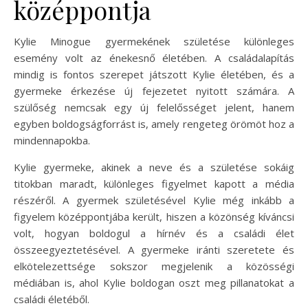
középpontja
Kylie Minogue gyermekének születése különleges
esemény volt az énekesnő életében. A családalapítás
mindig is fontos szerepet játszott Kylie életében, és a
gyermeke érkezése új fejezetet nyitott számára. A
szülőség nemcsak egy új felelősséget jelent, hanem
egyben boldogságforrást is, amely rengeteg örömöt hoz a
mindennapokba.
Kylie gyermeke, akinek a neve és a születése sokáig
titokban maradt, különleges figyelmet kapott a média
részéről. A gyermek születésével Kylie még inkább a
figyelem középpontjába került, hiszen a közönség kíváncsi
volt, hogyan boldogul a hírnév és a családi élet
összeegyeztetésével. A gyermeke iránti szeretete és
elkötelezettsége sokszor megjelenik a közösségi
médiában is, ahol Kylie boldogan oszt meg pillanatokat a
családi életéből.