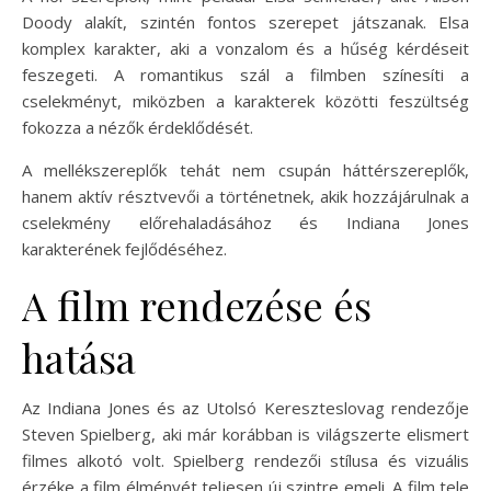
Doody alakít, szintén fontos szerepet játszanak. Elsa
komplex karakter, aki a vonzalom és a hűség kérdéseit
feszegeti. A romantikus szál a filmben színesíti a
cselekményt, miközben a karakterek közötti feszültség
fokozza a nézők érdeklődését.
A mellékszereplők tehát nem csupán háttérszereplők,
hanem aktív résztvevői a történetnek, akik hozzájárulnak a
cselekmény előrehaladásához és Indiana Jones
karakterének fejlődéséhez.
A film rendezése és
hatása
Az Indiana Jones és az Utolsó Kereszteslovag rendezője
Steven Spielberg, aki már korábban is világszerte elismert
filmes alkotó volt. Spielberg rendezői stílusa és vizuális
érzéke a film élményét teljesen új szintre emeli. A film tele