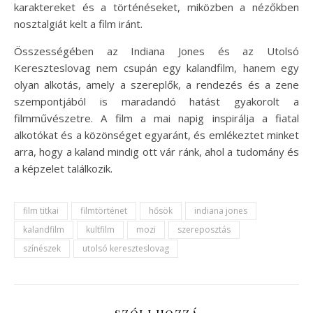
karaktereket és a történéseket, miközben a nézőkben
nosztalgiát kelt a film iránt.
Összességében az Indiana Jones és az Utolsó
Kereszteslovag nem csupán egy kalandfilm, hanem egy
olyan alkotás, amely a szereplők, a rendezés és a zene
szempontjából is maradandó hatást gyakorolt a
filmművészetre. A film a mai napig inspirálja a fiatal
alkotókat és a közönséget egyaránt, és emlékeztet minket
arra, hogy a kaland mindig ott vár ránk, ahol a tudomány és
a képzelet találkozik.
film titkai
filmtörténet
hősök
indiana jones
kalandfilm
kultfilm
mozi
szereposztás
színészek
utolsó kereszteslovag