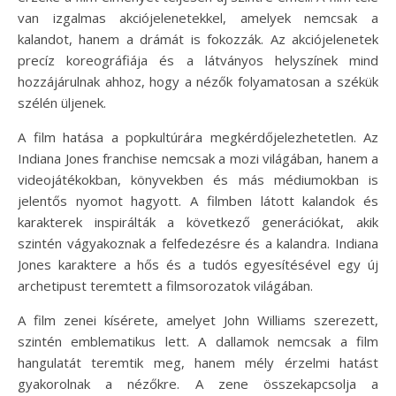
van izgalmas akciójelenetekkel, amelyek nemcsak a
kalandot, hanem a drámát is fokozzák. Az akciójelenetek
precíz koreográfiája és a látványos helyszínek mind
hozzájárulnak ahhoz, hogy a nézők folyamatosan a székük
szélén üljenek.
A film hatása a popkultúrára megkérdőjelezhetetlen. Az
Indiana Jones franchise nemcsak a mozi világában, hanem a
videojátékokban, könyvekben és más médiumokban is
jelentős nyomot hagyott. A filmben látott kalandok és
karakterek inspirálták a következő generációkat, akik
szintén vágyakoznak a felfedezésre és a kalandra. Indiana
Jones karaktere a hős és a tudós egyesítésével egy új
archetipust teremtett a filmsorozatok világában.
A film zenei kísérete, amelyet John Williams szerezett,
szintén emblematikus lett. A dallamok nemcsak a film
hangulatát teremtik meg, hanem mély érzelmi hatást
gyakorolnak a nézőkre. A zene összekapcsolja a