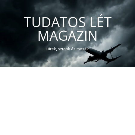
TUDATOS LÉT
MAGAZIN
Hírek, sztorik és mesék