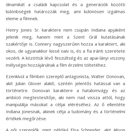
dinamikát a családi kapcsolat és a generációk közötti
különbségek határozzák meg, ami különösen izgalmas
eleme a filmnek.
Henry Jones Sr. karaktere nem csupán Indiana apjaként
jelenik meg, hanem mint a Szent Grál kutatásának
szakértője is. Connery nagyszerűen hozza a karaktert, aki
okos, de ugyanakkor kissé naiv is, és a fia iránti szeretete
vezérli. A közöttük lévő feszültség és az apai-lányi viszony
mélységei hozzájárulnak a film érzelmi töltetéhez.
Ezenkívül a filmben szereplő antagonista, Walter Donovan,
akit Julian Glover alakít, szintén jelentős hatással van a
történetre. Donovan karaktere a hatalomvágy és az
ambíció megtestesítője, aki nem riad vissza attól, hogy
manipulálja másokat a céljai eléréséhez. Az ő ellentéte
Indiana Jonesnak, akinek célja a tudomány és a történelmi
értékek megőrzése.
A női szereplők, mint például Elsa Schneider, akit Alison