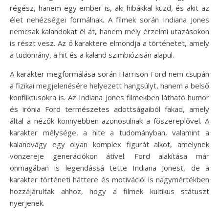
régész, hanem egy ember is, aki hibákkal küzd, és akit az
élet nehézségei formálnak. A filmek során Indiana Jones
nemcsak kalandokat él át, hanem mély érzelmi utazásokon
is részt vesz. Az ő karaktere elmondja a történetet, amely
a tudomány, a hit és a kaland szimbiózisán alapul.
A karakter megformálása során Harrison Ford nem csupán
a fizikai megjelenésére helyezett hangsúlyt, hanem a belső
konfliktusokra is. Az Indiana Jones filmekben látható humor
és irónia Ford természetes adottságaiból fakad, amely
által a nézők könnyebben azonosulnak a főszereplővel. A
karakter mélysége, a hite a tudományban, valamint a
kalandvágy egy olyan komplex figurát alkot, amelynek
vonzereje generációkon átível. Ford alakítása már
önmagában is legendássá tette Indiana Jonest, de a
karakter történeti háttere és motivációi is nagymértékben
hozzájárultak ahhoz, hogy a filmek kultikus státuszt
nyerjenek.